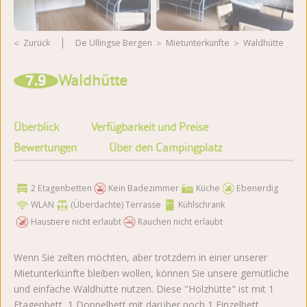
Zurück
De Ullingse Bergen
Mietunterkünfte
Waldhütte
Weitere Fotos ansehen
7.9
Waldhütte
Überblick
Verfügbarkeit und Preise
Bewertungen
Über den Campingplatz
2 Etagenbetten
Kein Badezimmer
Küche
Ebenerdig
WLAN
(Überdachte) Terrasse
Kühlschrank
Haustiere nicht erlaubt
Rauchen nicht erlaubt
Wenn Sie zelten möchten, aber trotzdem in einer unserer
Mietunterkünfte bleiben wollen, können Sie unsere gemütliche
und einfache Waldhütte nutzen. Diese "Holzhütte" ist mit 1
Etagenbett, 1 Doppelbett mit darüber noch 1 Einzelbett