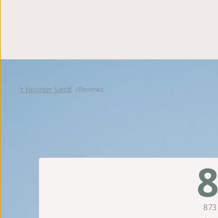
Reviews
't Noorder Sandt
Reviews
8
873