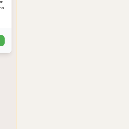
on
ion