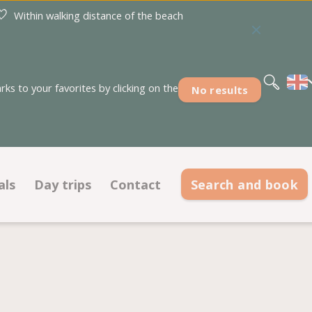
Within walking distance of the beach
Nederlands
Deutsch
s to your favorites by clicking on the
No results
als
Day trips
Contact
Search and book
eals pitches
Contact information
tions
eals accommodations
Frequently asked questions
Meet our team