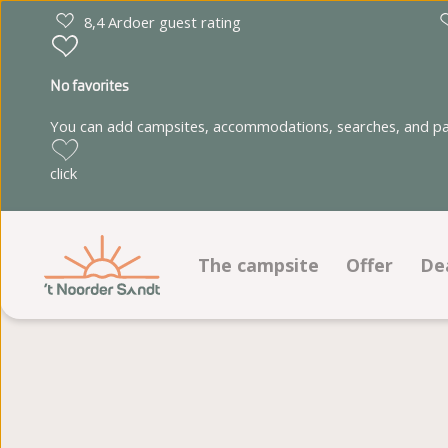
8,4 Ardoer guest rating
No favorites
You can add campsites, accommodations, searches, and park
click
The campsite
Offer
De
Facilities
Pitches
D
Animation program
Accommoda
D
Ground plan
Photoalbum