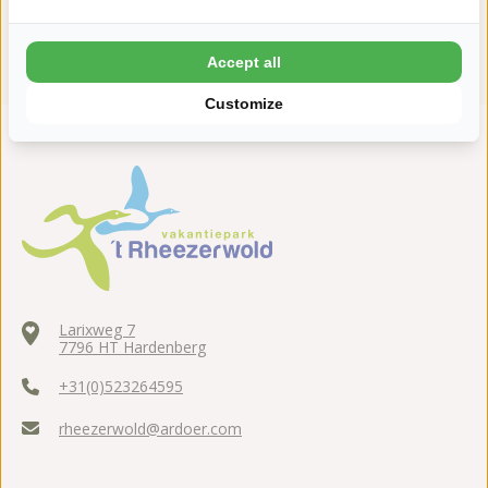
Accept all
Customize
Larixweg 7
7796 HT Hardenberg
+31(0)523264595
rheezerwold@ardoer.com