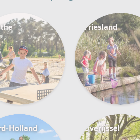
the
Friesland
d-Holland
Overijssel