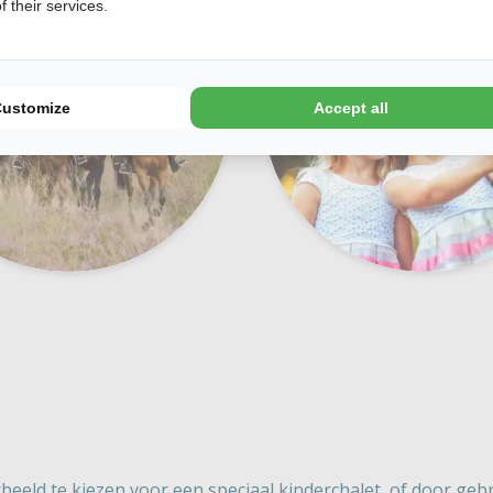
 their services.
Customize
Accept all
rbeeld te kiezen voor een speciaal kinderchalet, of door geb