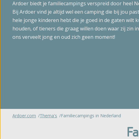
Ardoer biedt je familiecampings verspreid door heel N
Glampin
't Noorder Sandt
Bij Ardoer vind je altijd wel een camping die bij jou past
Gelderland
Sint Maartenszee
hele jonge kinderen hebt die je goed in de gaten wilt
Huuracc
houden, of tieners die graag willen doen waar zij zin in
Haeghehorst
Tempelhof
ons verveelt jong en oud zich geen moment!
De Jutberg
Bijzonde
Zandhegge
Bekijk al
Ardoer.com
Thema's
Familiecampings in Nederland
Fa