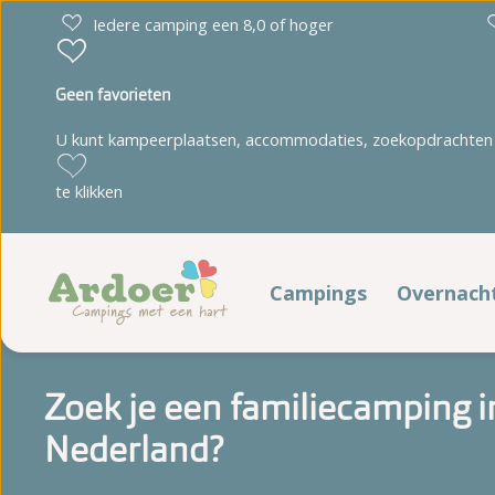
Iedere camping een 8,0 of hoger
Geen favorieten
U kunt kampeerplaatsen, accommodaties, zoekopdrachten 
Drenthe
Limburg
te klikken
Diana Heide
't Geuldal
Torentjeshoek
De Heldense Bossen
Campings
Overnach
Verblij
Friesland
Noord-Brabant
Zoek je een familiecamping i
Cnossen Leekstermeer
De Ullingse Bergen
Kampeerp
Nederland?
De Kuilart
Noord-Holland
It Wiid