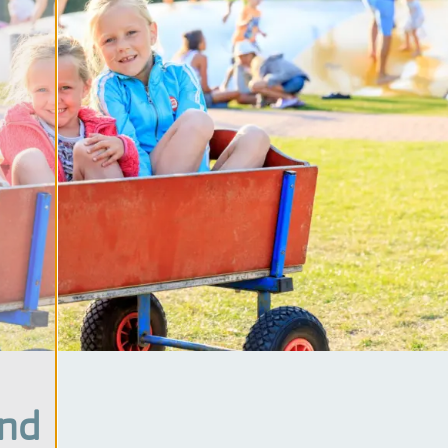
ater
bad
tie
ma's
and