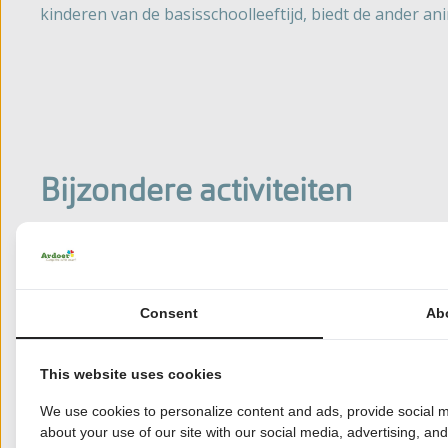
kinderen van de basisschoolleeftijd, biedt de ander anim
Bijzondere activiteiten
Een aantal campings organiseert wel heel bijzondere
er regelmatig creatieve workshops gehouden (ook vo
georganiseerd voor jong en oud, waarbij de kinderen
Consent
Ab
het hardst.
This website uses cookies
We use cookies to personalize content and ads, provide social m
about your use of our site with our social media, advertising, an
Waterpret voor
Paar