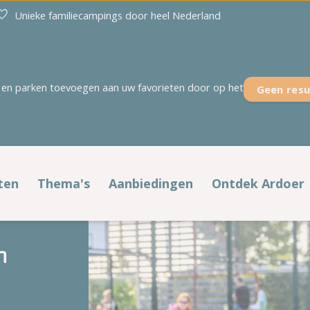
Unieke familiecampings door heel Nederland
en parken toevoegen aan uw favorieten door op het
Geen resu
Overijssel
Zeeland
't Akkertien
Duinoord
Holterberg
Ginsterveld
ten
Thema's
Aanbiedingen
Ontdek Ardoer
Kaps
Julianahoeve
fstypen
Populaire thema's
Voordelig op pad
Noetselerberg
De Meerpaal
n
't Rheezerwold
De Meulinge
laatsen
Voorjaar
Alle aanbiedingen
Campings aan zee
De Paardekreek
Scheldeoord