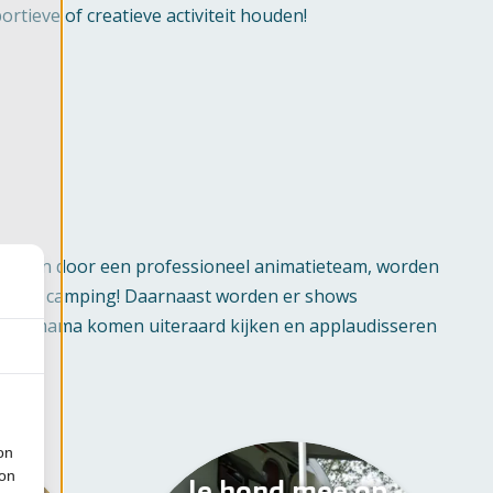
portieve of creatieve activiteit houden!
geboden door een professioneel animatieteam, worden
 op de camping! Daarnaast worden er shows
pa en mama komen uiteraard kijken en applaudisseren
on
ion
WiFi
Je hond mee op