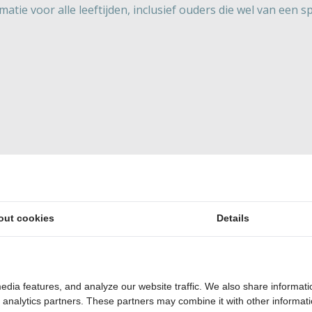
atie voor alle leeftijden, inclusief ouders die wel van een s
 activiteiten. Naast de 'gewone' animatieprogramma's, aan
or volwassenen). Of neem eens een duikles in het zwembad
 vaak nog op het toneel mogen verschijnen ook! Trotse pa
out cookies
Details
edia features, and analyze our website traffic. We also share informati
d analytics partners. These partners may combine it with other informat
drijden
Campings met 