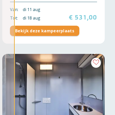
Van:
di 11 aug
€ 531,00
Tot:
di 18 aug
Bekijk deze kampeerplaats