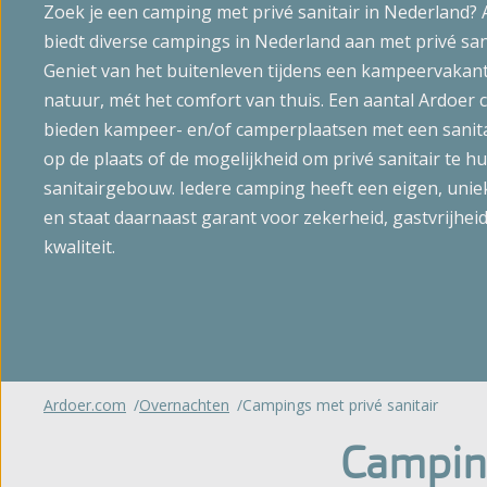
Zoek je een camping met privé sanitair in Nederland?
Glampin
't Noorder Sandt
biedt diverse campings in Nederland aan met privé sani
Gelderland
Sint Maartenszee
Geniet van het buitenleven tijdens een kampeervakant
Huuracc
natuur, mét het comfort van thuis. Een aantal Ardoer
Haeghehorst
Tempelhof
bieden kampeer- en/of camperplaatsen met een sanit
De Jutberg
op de plaats of de mogelijkheid om privé sanitair te h
Bijzonde
Zandhegge
sanitairgebouw. Iedere camping heeft een eigen, uniek
Bekijk al
en staat daarnaast garant voor zekerheid, gastvrijhei
kwaliteit.
Ardoer.com
Overnachten
Campings met privé sanitair
Camping