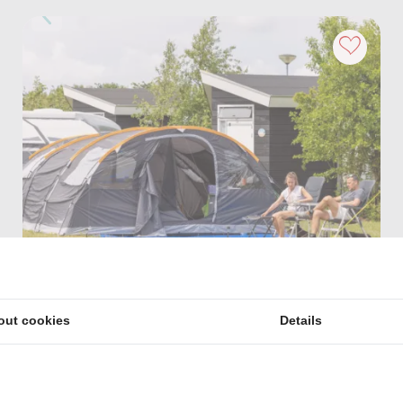
Tempelhof
Comfortplaats met privé
out cookies
Details
sanitair
Max. 6 personen
|
8.9
210 beoordelingen