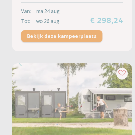
Van:
ma 24 aug
€ 298,24
Tot:
wo 26 aug
Bekijk deze kampeerplaats