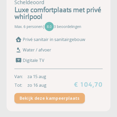
Scheldeoord
Luxe comfortplaats met privé
whirlpool
Max. 6 personen
|
8.0
3 beoordelingen
Privé sanitair in sanitairgebouw
Water / afvoer
Digitale TV
Van:
za 15 aug
€ 104,70
Tot:
zo 16 aug
Bekijk deze kampeerplaats