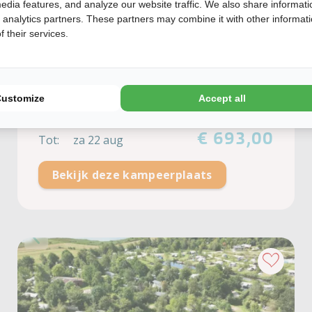
edia features, and analyze our website traffic. We also share informati
Privé sanitair
d analytics partners. These partners may combine it with other informat
 their services.
Geschikt voor campers
80 - 100 m2
Customize
Accept all
Van:
za 15 aug
€ 693,00
Tot:
za 22 aug
Bekijk deze kampeerplaats