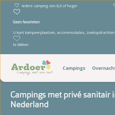
Iedere camping een 8,0 of hoger
Geen favorieten
U kunt kampeerplaatsen, accommodaties, zoekopdrachten 
Drenthe
Limburg
te klikken
Diana Heide
't Geuldal
Torentjeshoek
De Heldense Bossen
Campings
Overnach
Verblij
Friesland
Noord-Brabant
Campings met privé sanitair 
Cnossen Leekstermeer
De Ullingse Bergen
Kampeerp
Nederland
De Kuilart
Noord-Holland
It Wiid