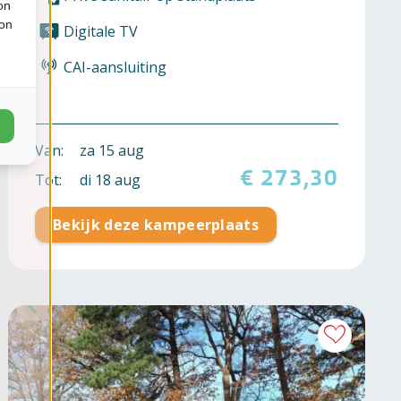
on
ion
Digitale TV
CAI-aansluiting
Van:
za 15 aug
€ 273,30
Tot:
di 18 aug
Bekijk deze kampeerplaats