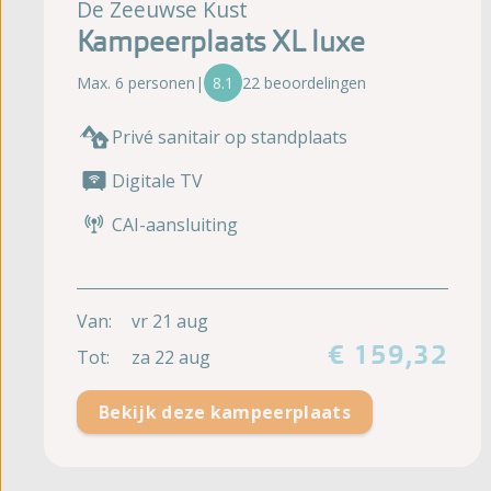
De Zeeuwse Kust
Kampeerplaats XL luxe
Max. 6 personen
|
8.1
22 beoordelingen
Privé sanitair op standplaats
Digitale TV
CAI-aansluiting
Van:
vr 21 aug
€ 159,32
Tot:
za 22 aug
Bekijk deze kampeerplaats