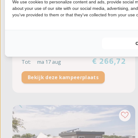
We use cookies to personalize content and ads, provide social m
Water / afvoer
about your use of our site with our social media, advertising, an
you've provided to them or that they've collected from your use of
Privé sanitair op standplaats
Digitale TV
Van:
za 15 aug
€ 266,72
Tot:
ma 17 aug
Bekijk deze kampeerplaats