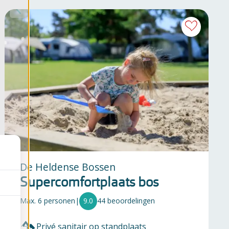
De Heldense Bossen
Supercomfortplaats bos
Max. 6 personen
|
9.0
44 beoordelingen
Privé sanitair op standplaats