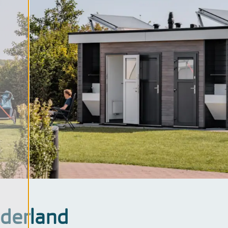
ater
bad
tie
ma's
ederland