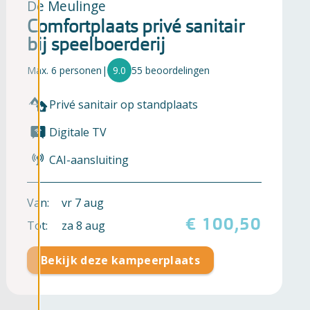
De Meulinge
Comfortplaats privé sanitair
bij speelboerderij
Max. 6 personen
|
9.0
55 beoordelingen
Privé sanitair op standplaats
Digitale TV
CAI-aansluiting
Van:
vr 7 aug
€ 100,50
Tot:
za 8 aug
Bekijk deze kampeerplaats