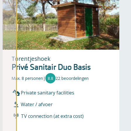
Torentjeshoek
Privé Sanitair Duo Basis
Max. 8 personen
|
8.8
22 beoordelingen
Private sanitary facilities
Water / afvoer
TV connection (at extra cost)