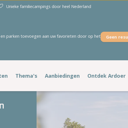
Unieke familiecampings door heel Nederland
en parken toevoegen aan uw favorieten door op het
Geen resu
Overijssel
Zeeland
't Akkertien
Duinoord
Holterberg
Ginsterveld
ten
Thema's
Aanbiedingen
Ontdek Ardoer
Kaps
Julianahoeve
fstypen
Populaire thema's
Voordelig op pad
Noetselerberg
De Meerpaal
in
't Rheezerwold
De Meulinge
laatsen
Voorjaar
Alle aanbiedingen
Campings aan zee
De Paardekreek
Scheldeoord