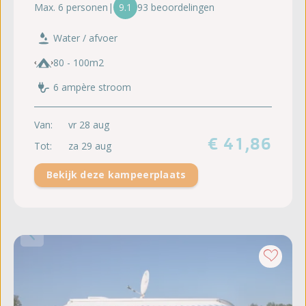
Max. 6 personen
|
9.1
93 beoordelingen
Water / afvoer
80 - 100m2
6 ampère stroom
Van:
vr 28 aug
€ 41,86
Tot:
za 29 aug
Bekijk deze kampeerplaats