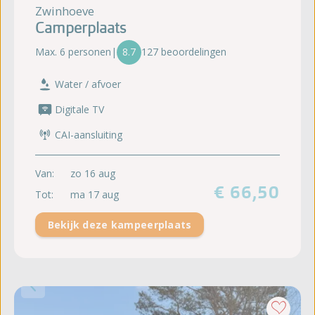
Zwinhoeve
Camperplaats
Max. 6 personen
|
8.7
127 beoordelingen
Water / afvoer
Digitale TV
CAI-aansluiting
Van:
zo 16 aug
€ 66,50
Tot:
ma 17 aug
Bekijk deze kampeerplaats