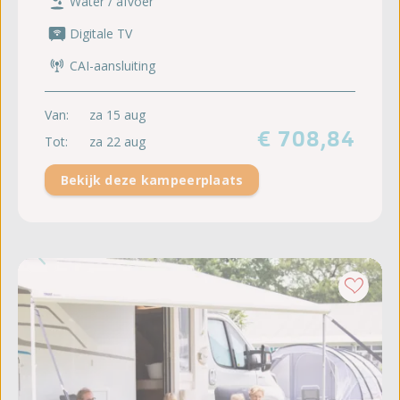
Water / afvoer
Digitale TV
CAI-aansluiting
Van:
za 15 aug
€ 708,84
Tot:
za 22 aug
Bekijk deze kampeerplaats