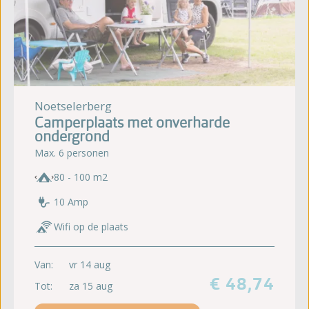
Noetselerberg
Camperplaats met onverharde
ondergrond
Max. 6 personen
80 - 100 m2
10 Amp
Wifi op de plaats
Van:
vr 14 aug
€ 48,74
Tot:
za 15 aug