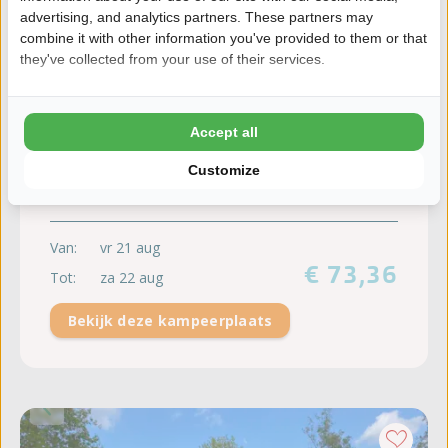
Westhove
advertising, and analytics partners. These partners may
Camperplaats Comfort
combine it with other information you've provided to them or that
they've collected from your use of their services.
Max. 6 personen
|
9.5
206 beoordelingen
Water / afvoer
Accept all
100 - 120 m2
Customize
10 ampère stroom
Van:
vr 21 aug
€ 73,36
Tot:
za 22 aug
Bekijk deze kampeerplaats