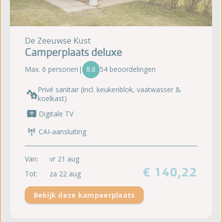
De Zeeuwse Kust
Camperplaats deluxe
Max. 6 personen
|
8.8
54 beoordelingen
Privé sanitair (incl. keukenblok, vaatwasser &
koelkast)
Digitale TV
CAI-aansluiting
Van:
vr 21 aug
€ 140,22
Tot:
za 22 aug
Bekijk deze kampeerplaats