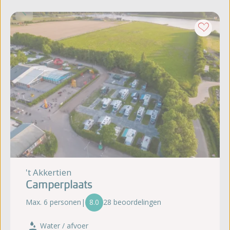
't Akkertien
Camperplaats
Max. 6 personen
|
8.0
28 beoordelingen
Water / afvoer