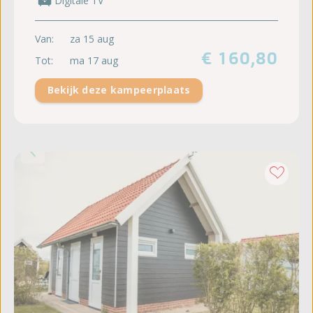
Digitale TV
Van:
za 15 aug
€ 160,80
Tot:
ma 17 aug
Bekijk deze kampeerplaats