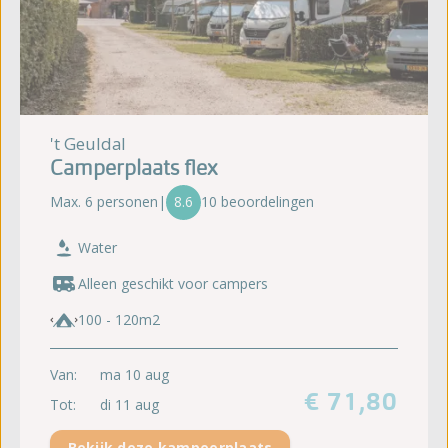
't Geuldal
Camperplaats flex
Max. 6 personen
|
8.6
10 beoordelingen
Water
Alleen geschikt voor campers
100 - 120m2
Van:
ma 10 aug
€ 71,80
Tot:
di 11 aug
Bekijk deze kampeerplaats