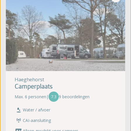
Haeghehorst
Camperplaats
Max. 6 personen
|
7.3
9 beoordelingen
Water / afvoer
CAI-aansluiting
Alleen geschikt voor campers