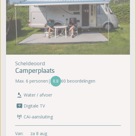
Scheldeoord
Camperplaats
Max. 6 personen
|
8.8
60 beoordelingen
Water / afvoer
Digitale TV
CAI-aansluiting
Van:
za 8 aug