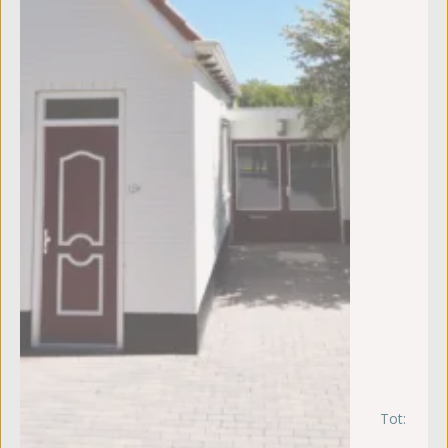
Tot:
za
5