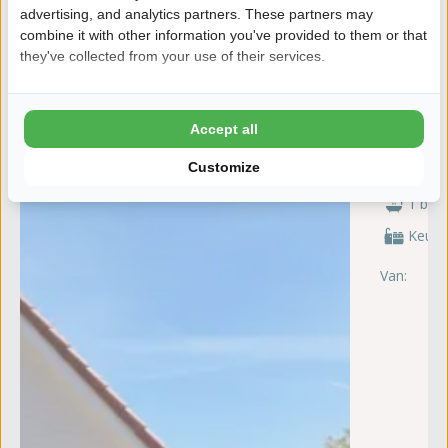
advertising, and analytics partners. These partners may
combine it with other information you've provided to them or that
they've collected from your use of their services.
Vakant
Max. 6 pe
Accept all
Customize
4 sla
1 bad
Keuke
Van:
za