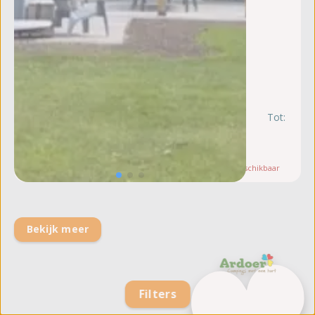
Tot:
vr
21
au
Let op:
Slechts
1
beschikbaar
Bekijk meer
Filters