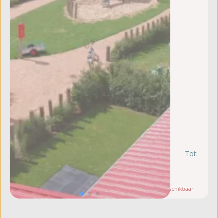
Tot:
zo
30
au
Let op:
Slechts
1
beschikbaar