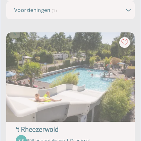
Voorzieningen
(1)
't Rheezerwold
8,9
393 beoordelingen | Overijssel