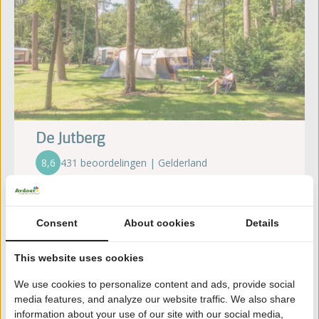
De Jutberg
8,6
431 beoordelingen | Gelderland
Aan de Veluwezoom, vlakbij de mooie Posbank
Kindvriendelijke speeltuinen
Consent
About cookies
Details
Echte natuurbeleving
Overdekt zwembad met schuifbaar dak
This website uses cookies
In de buurt van pittoreske Hanzesteden
We use cookies to personalize content and ads, provide social
media features, and analyze our website traffic. We also share
Ontdek de camping
information about your use of our site with our social media,