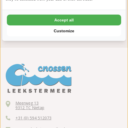
8,7 Ardoer Gästebewertung
24 Stunden Bedenkzeit
Accept all
Kinder bis zum 2 Lebensjahr kostenlos
Customize
ADAC 4 Sterne Camping
Meerweg 13
9312 TC Nietap
+31 (0) 594 512073