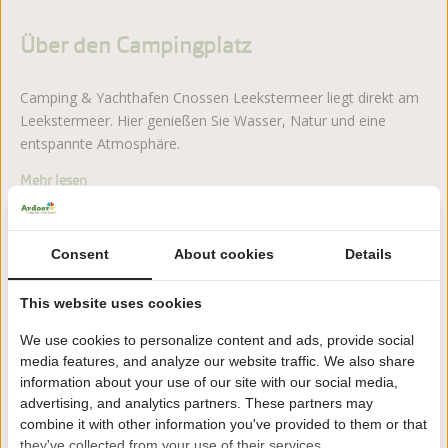
Über den Campingplatz
Camping & Yachthafen Cnossen Leekstermeer liegt direkt am
Leekstermeer. Hier genießen Sie Wasser, Natur und eine
entspannte Atmosphäre.
Mehr lesen
Consent
About cookies
Details
Jetzt buchen!
This website uses cookies
Nach der Buchung haben Sie 24 Stunden Zeit, kostenlos
We use cookies to personalize content and ads, provide social
zu ändern oder zu stornieren.
media features, and analyze our website traffic. We also share
information about your use of our site with our social media,
advertising, and analytics partners. These partners may
Deshalb buchen Sie mit Cnossen
combine it with other information you've provided to them or that
Leekstermeer
they've collected from your use of their services.