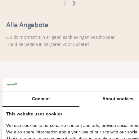
Alle Angebote
Op dit moment zijn er geen aanbiedingen beschikbaar.
Houd de pagina in de gaten voor updates.
Consent
About cookies
This website uses cookies
Hoogenboomlaan 42
4325 DM Renesse
We use cookies to personalize content and ads, provide social media
+31(0)111461414
We also share information about your use of our site with our social
These partners may combine it with other information you've provide