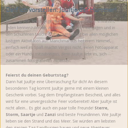
Darf ich vorstellen: Juultje der Hummer!
Dieser große, knuddelige Hummer kann es kaum erwarten,
jeden kennenzulernen. An Wochenenden, Feiertagen und in
den Schulferien taucht Juultje regelmäßig bei allen möglichen
lustigen Aktivitäten auf. Manchmal aus heiterem Himmel,
einfach weil es Spaß macht! Vergiss nicht, einen Fotoapparat
oder ein Handy mitzubringen, denn Juultje liebt es, sich
zusammen fotografieren zu lassen.
Feierst du deinen Geburtstag?
Dann hat Juultje eine Überraschung für dich! An diesem
besonderen Tag kommt Juultje gerne mit einem kleinen
Geschenk vorbei. Sag dem Empfangsteam Bescheid, und alles
wird für eine unvergessliche Feier vorbereitet! Aber Juultje ist
nicht allein... Es gibt auch ein paar tolle Freunde!
Sterre,
Storm, Saartje
und
Zanzi
sind beste Freundinnen. Wie Juultje
lieben sie den Strand und das Meer. Sie würden am liebsten
den ganzen Tag Sandburgen bauen und neue Abenteuer