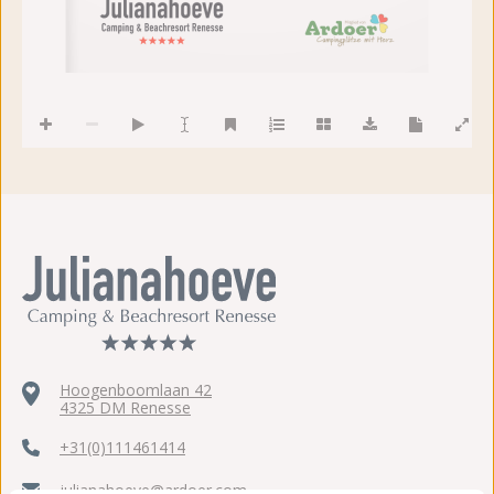
Mitglied von
Hoogenboomlaan 42
4325 DM Renesse
+31(0)111461414
julianahoeve@ardoer.com