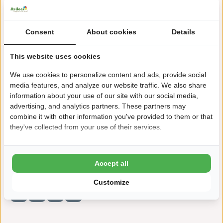
Consent
About cookies
Details
Gastfreundlicher Familiencampingplatz
This website uses cookies
Direkt am Strand
We use cookies to personalize content and ads, provide social
media features, and analyze our website traffic. We also share
Umringt von schöner Natur
information about your use of our site with our social media,
Waaaahnsinnig viel Schwimmspaß!
advertising, and analytics partners. These partners may
combine it with other information you've provided to them or that
Viele Aktivitäten für Jung & Alt
they've collected from your use of their services.
Der komplette Campingplatz ist haustierfrei
Accept all
Customize