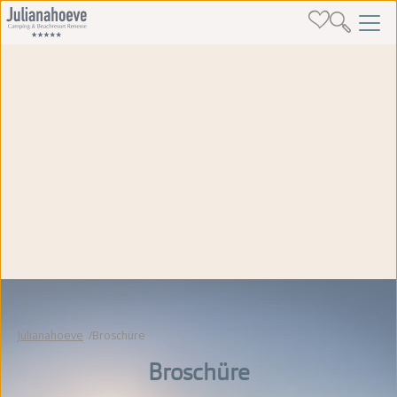
Julianahoeve
Broschüre
Broschüre