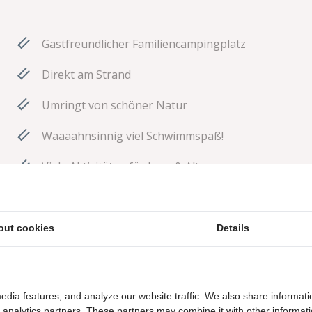
Gastfreundlicher Familiencampingplatz
Direkt am Strand
Umringt von schöner Natur
Waaaahnsinnig viel Schwimmspaß!
Viele Aktivitäten für Jung & Alt
Der komplette Campingplatz ist haustierfrei
out cookies
Details
edia features, and analyze our website traffic. We also share informati
d analytics partners. These partners may combine it with other informat