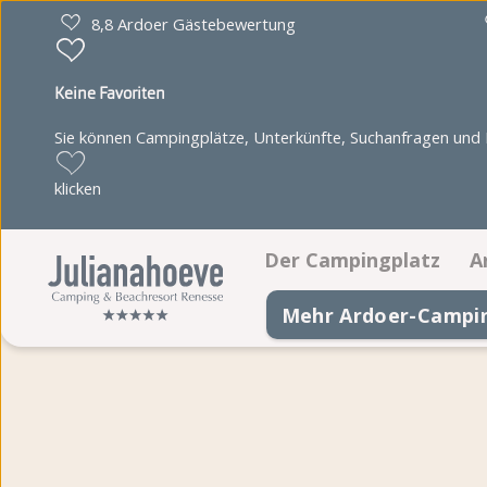
8,8 Ardoer Gästebewertung
Keine Favoriten
Sie können Campingplätze, Unterkünfte, Suchanfragen und Pa
klicken
Der Campingplatz
A
Mehr Ardoer-Campi
Einrichtungen
Animationsprogramm
Juultje & Freunde
Lageplan
Fotoalbum