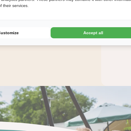
 their services.
Camp
Customize
Accept all
Gäs