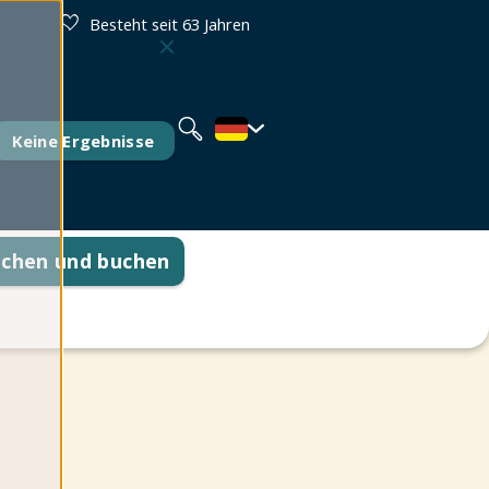
Besteht seit 63 Jahren
Nederlands
English
Français
Keine Ergebnisse
uchen und buchen
tionen
e Fragen