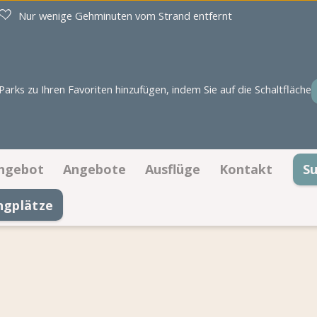
Nur wenige Gehminuten vom Strand entfernt
rks zu Ihren Favoriten hinzufügen, indem Sie auf die Schaltfläche
ngebot
Angebote
Ausflüge
Kontakt
S
ngplätze
Stellplätze
Angebote Stellplätze
Kontaktinforma
Unterkünfte
Angebote Unterkünfte
Öffnungszeiten
Buchen auf Lageplan
Häufig gestellt