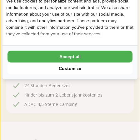
We use cookies to personalize content and ads, provide social
media features, and analyze our website traffic. We also share
information about your use of our site with our social media,
advertising, and analytics partners. These partners may
Jetzt buchen!
combine it with other information you've provided to them or that
they've collected from your use of their services.
Nach der Buchung haben Sie 24 Stunden Zeit, kostenlos
zu ändern oder zu stornieren.
Accept all
Deshalb buchen Sie mit Noestelerberg
Customize
8,7 Ardoer Gästebewertung
24 Stunden Bedenkzeit
Kinder bis zum 2 Lebensjahr kostenlos
ADAC 4,5 Sterne Camping