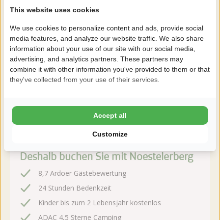
Camping De Noetselerberg in Nijverdal liegt an der
This website uses cookies
naturreichen Landschaft des Sallandse Heuvelrug und ist als
Familiencampingplatz mit reichlich Einrichtungen ausgestattet.
We use cookies to personalize content and ads, provide social
media features, and analyze our website traffic. We also share
Mehr lesen
information about your use of our site with our social media,
advertising, and analytics partners. These partners may
combine it with other information you've provided to them or that
they've collected from your use of their services.
Jetzt buchen!
Nach der Buchung haben Sie 24 Stunden Zeit, kostenlos
Accept all
zu ändern oder zu stornieren.
Customize
Deshalb buchen Sie mit Noestelerberg
8,7 Ardoer Gästebewertung
24 Stunden Bedenkzeit
Kinder bis zum 2 Lebensjahr kostenlos
ADAC 4,5 Sterne Camping