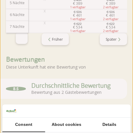
5 Nächte
€
389
€
389
1
2
€
536
€
536
6 Nächte
€
461
€
461
1
2
€
622
€
622
7 Nächte
€
534
€
534
1
2
Früher
Später
Bewertungen
Diese Unterkunft hat eine Bewertung von
Durchschnittliche Bewertung
8.5
Bewertung aus 2 Gästebewertungen
Über den Campingplatz
Consent
About cookies
Details