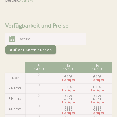
Bestand
Aussicht
Verfügbarkeit und Preise
Auf der Karte buchen
Mo
Fr
Sa
So
10 Aug
14 Aug
15 Aug
16 Aug
€
106
€
106
1 Nacht
1
2
€
192
€
192
2 Nächte
1
2
€
279
€
279
3 Nächte
€
241
€
241
1
2
€
365
€
365
4 Nächte
€
315
€
315
1
2
€
451
€
451