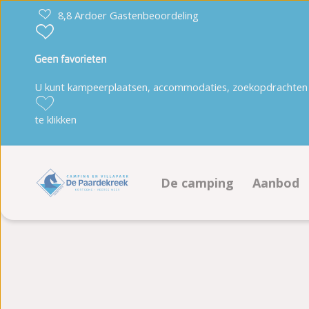
8,8 Ardoer Gastenbeoordeling
Geen favorieten
U kunt kampeerplaatsen, accommodaties, zoekopdrachten 
te klikken
De camping
Aanbod
Faciliteiten
Kampeer
Animatieprogramma
Accommo
Duurzaamheid
Boeken 
Plattegrond