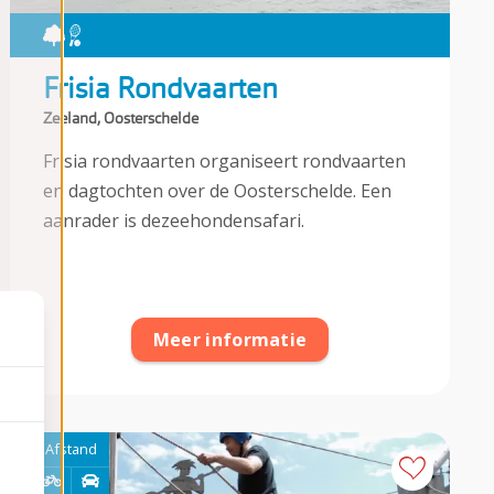
Frisia Rondvaarten
Zeeland, Oosterschelde
Frisia rondvaarten organiseert rondvaarten
en dagtochten over de Oosterschelde. Een
aanrader is dezeehondensafari.
Meer informatie
Afstand