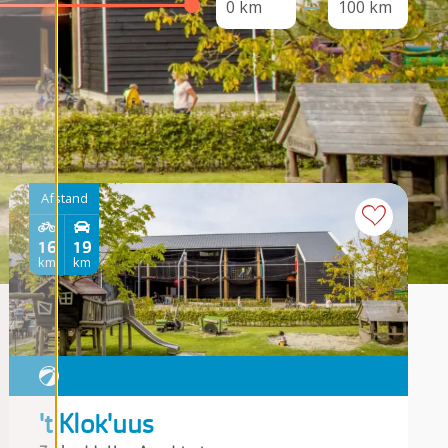
0 km
100 km
Afstand
16
19
km
km
't Klok'uus