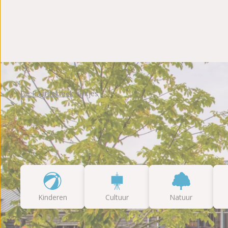
Fotoalbum
Beoordelingen
Brochure
De Paardekreek
Uitjes
Kinderen
Cultuur
Natuur