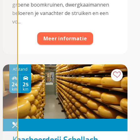
groene boomkruinen, dwergkaaimannen
beloeren je vanachter de struiken en een
vo...
Meer informatie
Afstand
24
25
km
km
Kaasboerderij Schellach