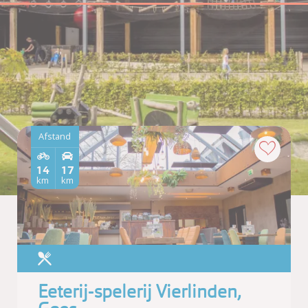
Afstand
14
17
km
km
Eeterij-spelerij Vierlinden,