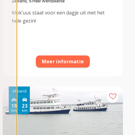
Zeeland, 's-Heer Arendskerke
Klok’uus staat voor een dagje uit met het
hele gezin!
Meer informatie
Afstand
19
23
km
km