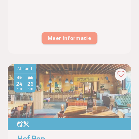
Meer informatie
Afstand
24
26
km
km
Hof Pop