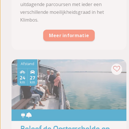
uitdagende parcoursen met ieder een
verschillende moeilijkheidsgraad in het
Klimbos.
Meer informatie
Afstand
24
27
km
km
Beleef de Oosterschelde op