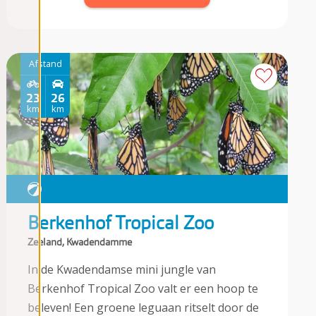
Afstand
23
26
km
km
Berkenhof Tropical Zoo
Zeeland, Kwadendamme
In de Kwadendamse mini jungle van
Berkenhof Tropical Zoo valt er een hoop te
beleven! Een groene leguaan ritselt door de