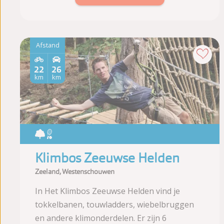
Afstand
22
26
km
km
Klimbos Zeeuwse Helden
Zeeland, Westenschouwen
In Het Klimbos Zeeuwse Helden vind je
tokkelbanen, touwladders, wiebelbruggen
en andere klimonderdelen. Er zijn 6