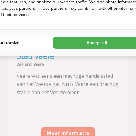
20
23
edia features, and analyze our website traffic. We also share informati
km
km
d analytics partners. These partners may combine it with other informat
 their services.
Customize
Accept all
Stad Veere
Zeeland, Veere
Veere was eens een machtige handelsstad
aan het Veerse gat. Nu is Veere een prachtig
stadje aan het Veerse meer.
Meer informatie