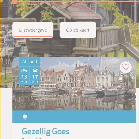
Lijstweergave
Op de kaart
Afstand
13
17
km
km
Gezellig Goes