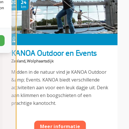
20
24
on
km
km
ion
KANOA Outdoor en Events
Zeeland, Wolphaartsdijk
Midden in de natuur vind je KANOA Outdoor
&amp; Events. KANOA biedt verschillende
activiteiten aan voor een leuk dagje uit. Denk
aan klimmen en boogschieten of een
prachtige kanotocht.
Meer informatie