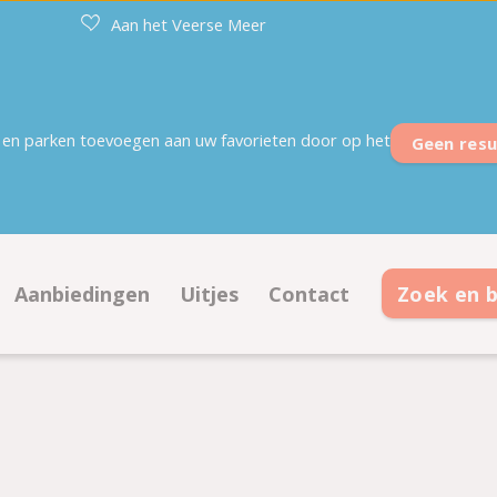
Aan het Veerse Meer
en parken toevoegen aan uw favorieten door op het
Geen resu
Aanbiedingen
Uitjes
Contact
Zoek en 
plaatsen
Aanbiedingen kampeerplaatsen
Contactinformatie
daties
Aanbiedingen accommodaties
Openingstijden
op plattegrond
Veelgestelde vragen
Ontmoet het team