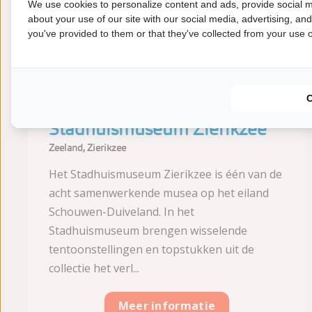
19
21
We use cookies to personalize content and ads, provide social m
km
km
about your use of our site with our social media, advertising, an
you've provided to them or that they've collected from your use of
Stadhuismuseum Zierikzee
Zeeland, Zierikzee
Het Stadhuismuseum Zierikzee is één van de
acht samenwerkende musea op het eiland
Schouwen-Duiveland. In het
Stadhuismuseum brengen wisselende
tentoonstellingen en topstukken uit de
collectie het verl...
Meer informatie