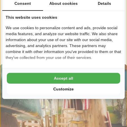
Consent
About cookies
Details
Eeterij-spelerij Vierlinden, Goes (16km)
This website uses cookies
Im Erholungsgebiet de Hollandsche Hoeve finden Sie
Eeterij-
We use cookies to personalize content and ads, provide social
Spelerij Vierlinden
. Jung und Alt können hier den ganzen Tag
media features, and analyze our website traffic. We also share
Spaß haben. Klettern, rutschen und springen im natürlichen
information about your use of our site with our social media,
advertising, and analytics partners. These partners may
Indoor-Spielplatz oder mit der Familie Minigolf spielen. Dies
combine it with other information you've provided to them or that
alles ist möglich!
they've collected from your use of their services.
Accept all
Customize