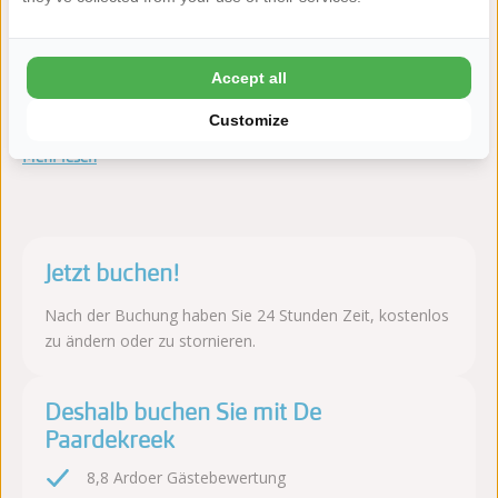
Camping & Villapark De Paardekreek liegt in Kortgene
(Zeeland), direkt am Veerse Meer. Der Park kombiniert
Accept all
Wassersportmöglichkeiten mit einer familienfreundlichen
Atmosphäre und vielen Einrichtungen.
Customize
Mehr lesen
Jetzt buchen!
Nach der Buchung haben Sie 24 Stunden Zeit, kostenlos
zu ändern oder zu stornieren.
Deshalb buchen Sie mit De
Paardekreek
8,8 Ardoer Gästebewertung