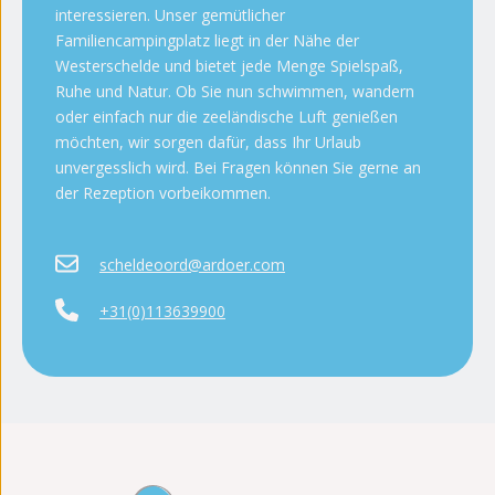
interessieren. Unser gemütlicher
Familiencampingplatz liegt in der Nähe der
Westerschelde und bietet jede Menge Spielspaß,
Ruhe und Natur. Ob Sie nun schwimmen, wandern
oder einfach nur die zeeländische Luft genießen
möchten, wir sorgen dafür, dass Ihr Urlaub
unvergesslich wird. Bei Fragen können Sie gerne an
der Rezeption vorbeikommen.
scheldeoord@ardoer.com
+31(0)113639900