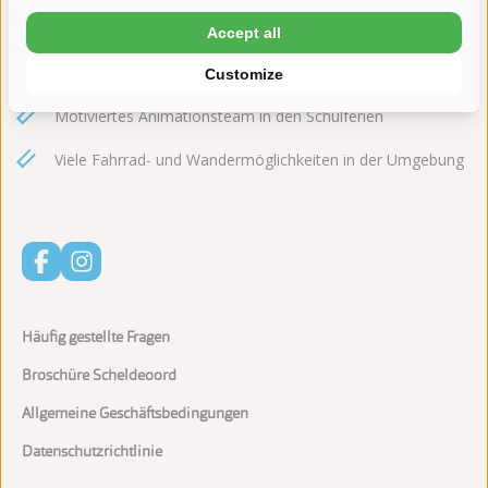
Scheldesträndchen mit Strandbrasserie De Landing direkt
neben dem Camping
Accept all
Hallen- und Freibad mit Rutsche
Customize
Motiviertes Animationsteam in den Schulferien
Viele Fahrrad- und Wandermöglichkeiten in der Umgebung
Häufig gestellte Fragen
Broschüre Scheldeoord
Allgemeine Geschäftsbedingungen
Datenschutzrichtlinie