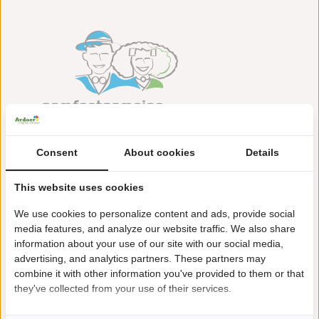
Consent
About cookies
Details
Landingsweg 1
4435 NR Baarland
This website uses cookies
+31(0)113639900
We use cookies to personalize content and ads, provide social
scheldeoord@ardoer.com
media features, and analyze our website traffic. We also share
information about your use of our site with our social media,
advertising, and analytics partners. These partners may
combine it with other information you've provided to them or that
they've collected from your use of their services.
Ruhige Lage direkt am Deich