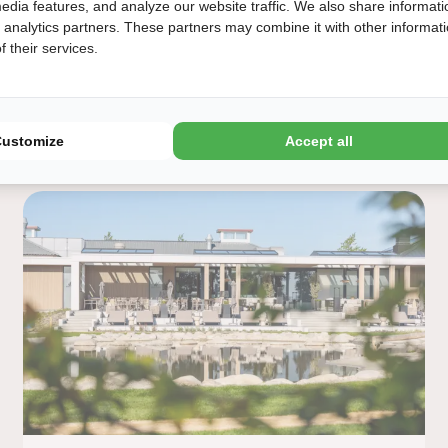
edia features, and analyze our website traffic. We also share informati
Von:
05-05-2027
d analytics partners. These partners may combine it with other informat
 their services.
404,00 €
Zu:
09-05-2027
Verfügbarkeit anzeigen
Customize
Accept all