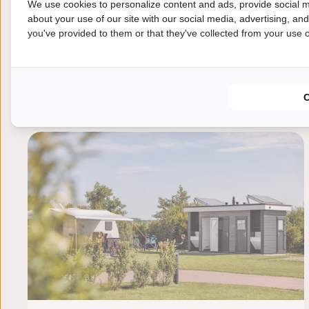
We use cookies to personalize content and ads, provide social m
Von:
05-05-2027
about your use of our site with our social media, advertising, an
you've provided to them or that they've collected from your use of
413,00 €
Zu:
10-05-2026
Verfügbarkeit anzeigen