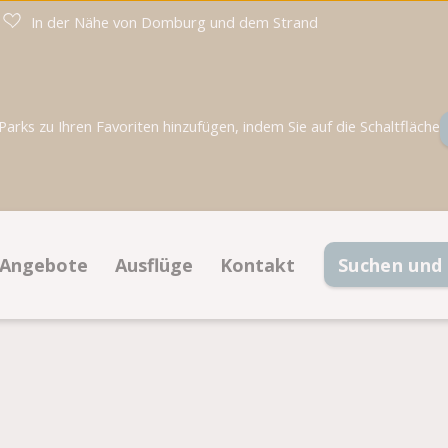
In der Nähe von Domburg und dem Strand
rks zu Ihren Favoriten hinzufügen, indem Sie auf die Schaltfläche
Angebote
Ausflüge
Kontakt
Suchen und
Angebote Stellplätze
Kontaktinformationen
e
Angebote Unterkünfte
Häufig gestellte Fragen