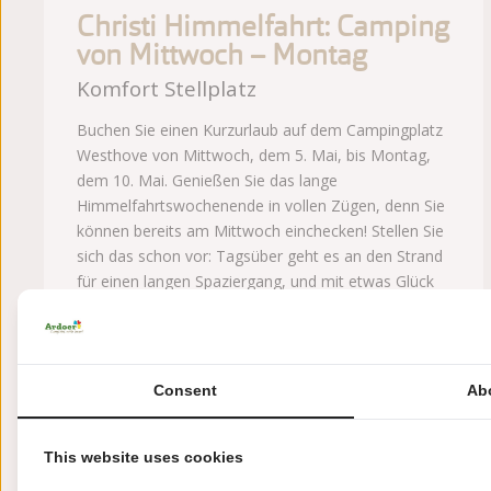
Christi Himmelfahrt: Camping
von Mittwoch – Montag
Komfort Stellplatz
Buchen Sie einen Kurzurlaub auf dem Campingplatz
Westhove von Mittwoch, dem 5. Mai, bis Montag,
dem 10. Mai. Genießen Sie das lange
Himmelfahrtswochenende in vollen Zügen, denn Sie
können bereits am Mittwoch einchecken! Stellen Sie
sich das schon vor: Tagsüber geht es an den Strand
für einen langen Spaziergang, und mit etwas Glück
dürfen Sie Sonnencreme und Badehose einpacken.
Abends gibt es das erste Grillfest des Jahres vor
Ihrem Wohnwagen, oder Sie lassen sich in unserer
Brasserie verwöhnen. Keine Sorge bei schlechtem
Consent
Ab
Wetter: Unser Animationsteam sorgt für jede Menge
tolle Aktivitäten, oder Sie machen sich auf den Weg,
um das wunderschöne Walcheren zu entdecken.
This website uses cookies