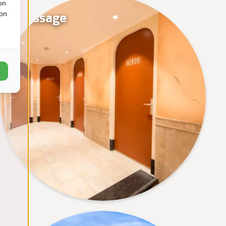
on
Massage
ion