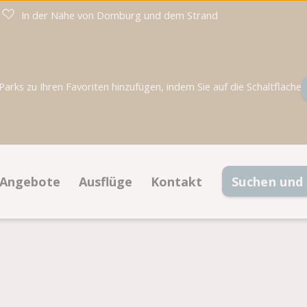
In der Nähe von Domburg und dem Strand
rks zu Ihren Favoriten hinzufügen, indem Sie auf die Schaltfläche
Angebote
Ausflüge
Kontakt
Suchen und
Angebote Stellplätze
Kontaktinformationen
e
Angebote Unterkünfte
Häufig gestellte Fragen