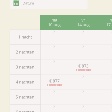
ma
vr
10 aug
14 aug
17
1 nacht
2 nachten
€
873
3 nachten
1
€
877
4 nachten
1
5 nachten
6 nachten