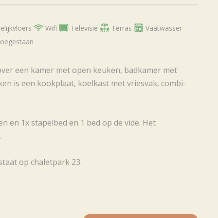
elijkvloers
Wifi
Televisie
Terras
Vaatwasser
toegestaan
kt over een kamer met open keuken, badkamer met
ken is een kookplaat, koelkast met vriesvak, combi-
n en 1x stapelbed en 1 bed op de vide. Het
.
staat op chaletpark 23.