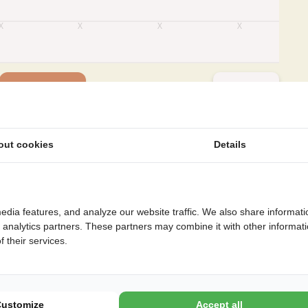
Later
Boeken
out cookies
Details
ling
edia features, and analyze our website traffic. We also share informati
d analytics partners. These partners may combine it with other informat
 their services.
Customize
Accept all