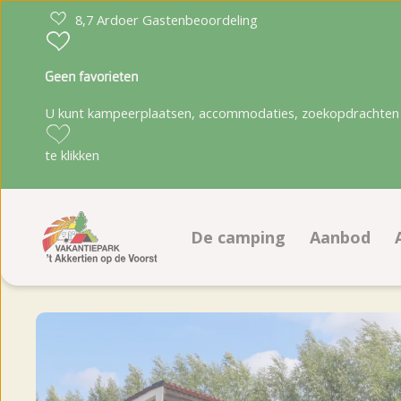
8,7 Ardoer Gastenbeoordeling
Geen favorieten
U kunt kampeerplaatsen, accommodaties, zoekopdrachten 
te klikken
De camping
Aanbod
Faciliteiten
Kampeerpl
Animatieprogramma
Accommoda
Ligging
Boeken op
Plattegrond
Te koop