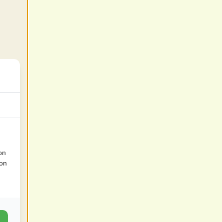
on
ion