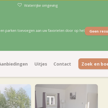
Waterrijke omgeving
en parken toevoegen aan uw favorieten door op het
Geen resu
Aanbiedingen
Uitjes
Contact
Zoek en bo
aatsen
Aanbiedingen kampeerplaatsen
Contactinformatie
ties
Aanbiedingen accommodaties
Veelgestelde vragen
 plattegrond