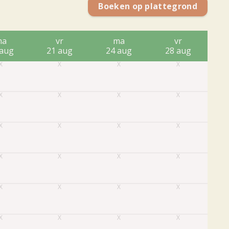
Boeken op plattegrond
ma
vr
ma
vr
 aug
21 aug
24 aug
28 aug
3
1