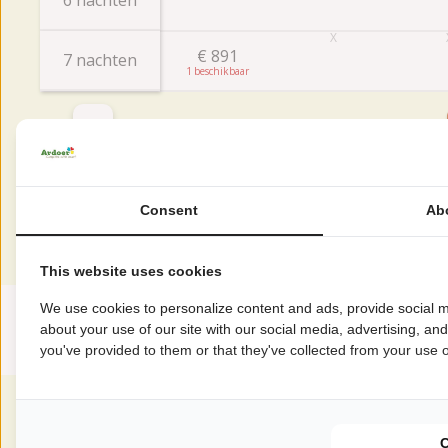
€
891
7 nachten
1
Beoordelingen
Consent
Ab
Deze accommodatie scoort een
This website uses cookies
Gemiddelde beoorde
We use cookies to personalize content and ads, provide social m
9.0
about your use of our site with our social media, advertising, an
Score uit 3 beoordelingen van gasten
you've provided to them or that they've collected from your use of