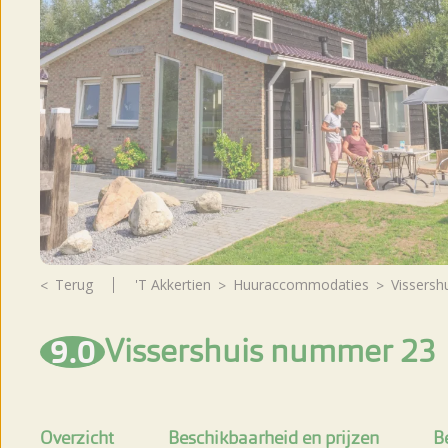
Fotoalbum
Beoordelingen
Brochure
Nieuws
Terug
't Akkertien
huuraccommodaties
Vissers
9.0
Vissershuis nummer 23
Overzicht
Beschikbaarheid en prijzen
B