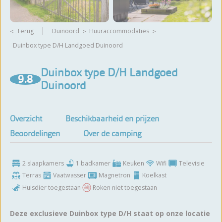
Terug
Duinoord
huuraccommodaties
Duinbox type D/H Landgoed Duinoord
Meer foto's bekijken
Duinbox type D/H Landgoed
9.8
Duinoord
Overzicht
Beschikbaarheid en prijzen
Beoordelingen
Over de camping
2 slaapkamers
1 badkamer
Keuken
Wifi
Televisie
Terras
Vaatwasser
Magnetron
Koelkast
Huisdier toegestaan
Roken niet toegestaan
Deze exclusieve Duinbox type D/H staat op onze locatie