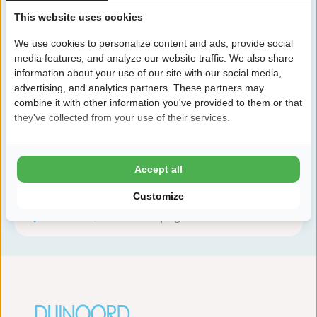
This website uses cookies
Zeker boeken!
We use cookies to personalize content and ads, provide social
media features, and analyze our website traffic. We also share
Na het boeken heb je nog 24 uur bedenktijd om
information about your use of our site with our social media,
kosteloos te wijzigen of te annuleren.
advertising, and analytics partners. These partners may
combine it with other information you've provided to them or that
they've collected from your use of their services.
Daarom boek je bij Duinoord
8,8 Ardoer Gastenbeoordeling
Accept all
24 uur bedenktijd
Kinderen tot 2 jaar gratis
Customize
ANWB 3,5 sterren camping