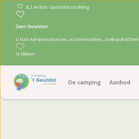
8,2 Ardoer Gastenbeoordeling
Geen favorieten
U kunt kampeerplaatsen, accommodaties, zoekopdrachten 
te klikken
De camping
Aanbod
Faciliteiten
Kampeerp
Animatieprogramma
Accommod
Plattegrond
Boeken op
Fotoalbum