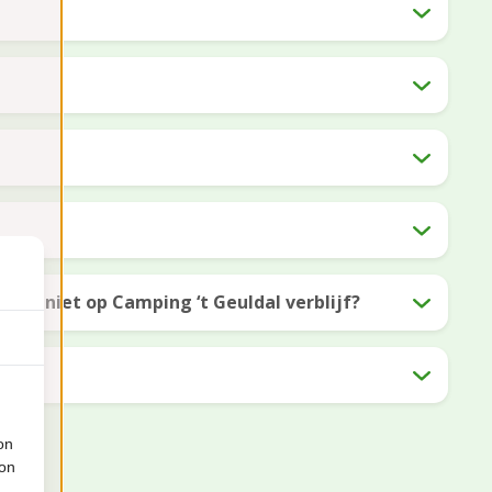
s ik niet op Camping ‘t Geuldal verblijf?
?
on
ion