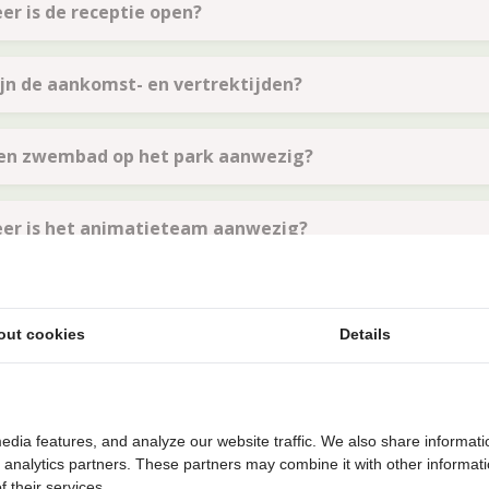
r is de receptie open?
jn de aankomst- en vertrektijden?
 een zwembad op het park aanwezig?
er is het animatieteam aanwezig?
 mogelijk om gebruik te maken van de parkfaciliteiten al
out cookies
Details
ind ik de openingstijden van de faciliteiten op het park
edia features, and analyze our website traffic. We also share informati
mst & Vertrek
d analytics partners. These partners may combine it with other informat
 their services.