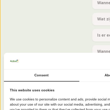
Wannee
Wat zi
Is er
Wanne
Is het
Consent
Ab
Waar v
This website uses cookies
We use cookies to personalize content and ads, provide social m
Aanko
about your use of our site with our social media, advertising, an
you've provided to them or that they've collected from your use of