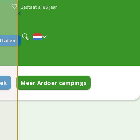
Bestaat al 85 jaar
Deutsch
English
ltaten
oek
Meer Ardoer campings