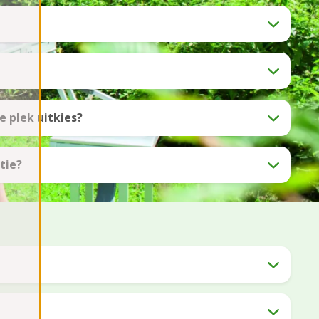
 plek uitkies?
tie?