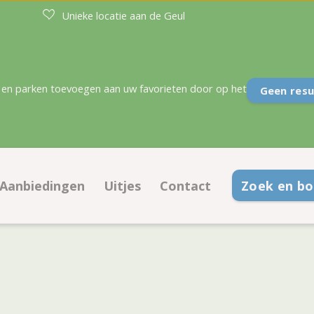
Unieke locatie aan de Geul
en parken toevoegen aan uw favorieten door op het
Geen resu
Aanbiedingen
Uitjes
Contact
Zoek en b
laatsen
Aanbiedingen kampeerplaatsen
Contactinformatie
aties
Aanbiedingen accommodaties
Veelgestelde vragen
 plattegrond