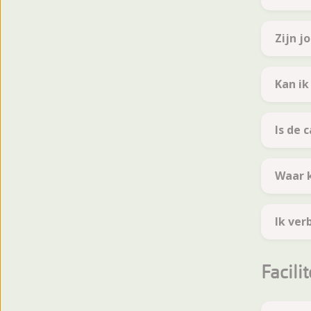
Zijn j
Kan ik
Is de 
Waar k
Ik ver
Facili