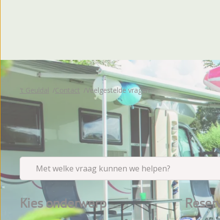
Beoordelingen
't Geuldal
Contact
Veelgestelde vragen
Met welke vraag kunnen we helpen?
Kies onderwerp
Reser