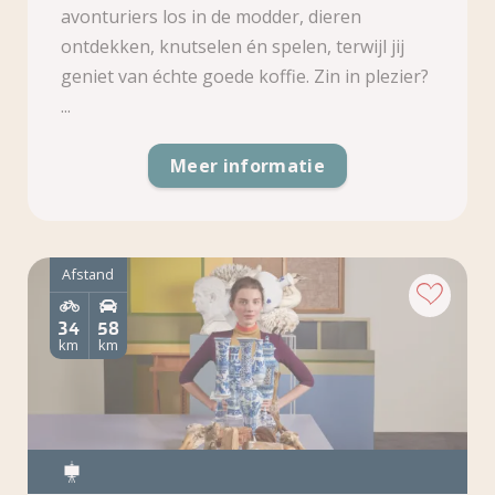
avonturiers los in de modder, dieren
ontdekken, knutselen én spelen, terwijl jij
geniet van échte goede koffie. Zin in plezier?
...
Meer informatie
Afstand
34
58
km
km