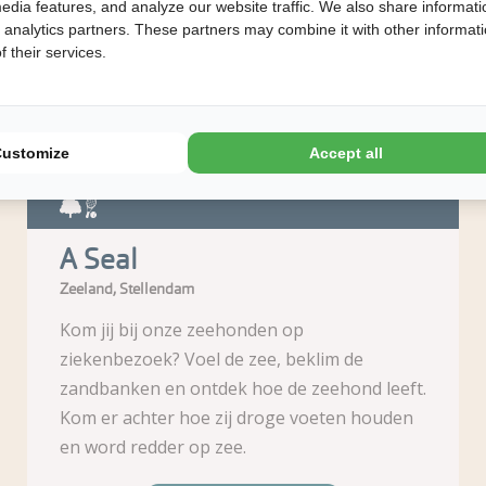
edia features, and analyze our website traffic. We also share informati
Afstand
d analytics partners. These partners may combine it with other informat
 their services.
28
29
km
km
Customize
Accept all
A Seal
Zeeland, Stellendam
Kom jij bij onze zeehonden op
ziekenbezoek? Voel de zee, beklim de
zandbanken en ontdek hoe de zeehond leeft.
Kom er achter hoe zij droge voeten houden
en word redder op zee.