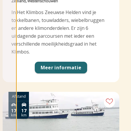
Zeeland, Westenschouwen
In Het Klimbos Zeeuwse Helden vind je
tokkelbanen, touwladders, wiebelbruggen
en andere klimonderdelen. Er zijn 6
uitdagende parcoursen met ieder een
verschillende moeilijkheidsgraad in het
Klimbos.
Meer informatie
Afstand
17
17
km
km