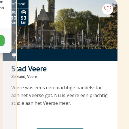
on
Afstand
ion
30
53
km
km
Stad Veere
Zeeland, Veere
Veere was eens een machtige handelsstad
aan het Veerse gat. Nu is Veere een prachtig
stadje aan het Veerse meer.