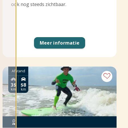
ook nog steeds zichtbaar.
Meer informatie
Afstand
35
58
km
km