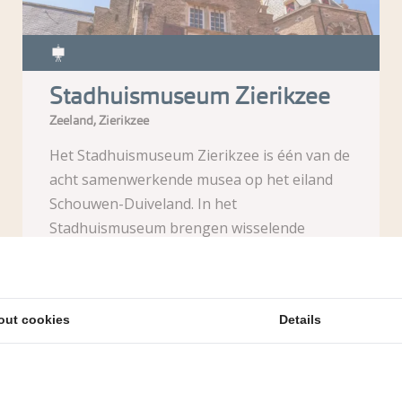
Stadhuismuseum Zierikzee
Zeeland, Zierikzee
Het Stadhuismuseum Zierikzee is één van de
acht samenwerkende musea op het eiland
Schouwen-Duiveland. In het
Stadhuismuseum brengen wisselende
tentoonstellingen en topstukken uit de
collectie het verl...
out cookies
Details
Meer informatie