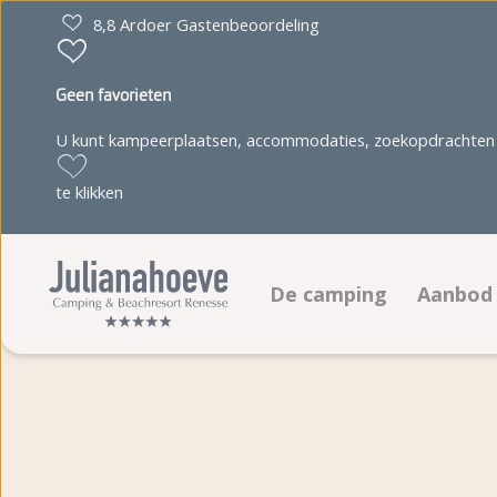
8,8 Ardoer Gastenbeoordeling
Geen favorieten
U kunt kampeerplaatsen, accommodaties, zoekopdrachten 
te klikken
De camping
Aanbod
Faciliteiten
Kampee
Animatieprogramma
Accom
Juultje & Friends
Boeken
Plattegrond