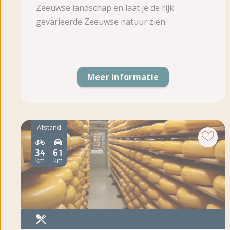
Zeeuwse landschap en laat je de rijk
gevarieerde Zeeuwse natuur zien.
Meer informatie
Afstand
34
61
km
km