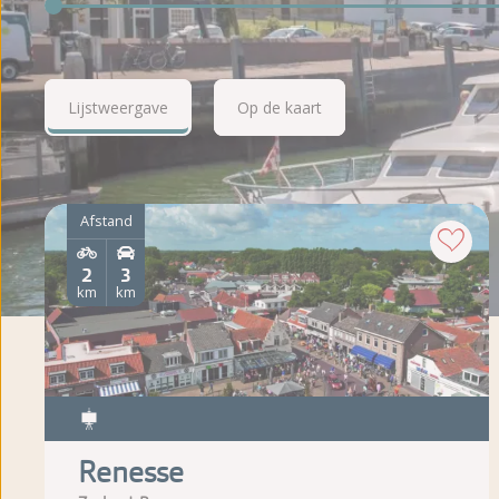
Lijstweergave
Op de kaart
Afstand
2
3
km
km
Renesse