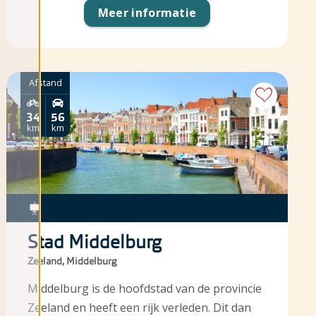
Meer informatie
Afstand
34
56
km
km
Stad Middelburg
Zeeland, Middelburg
Middelburg is de hoofdstad van de provincie
Zeeland en heeft een rijk verleden. Dit dan