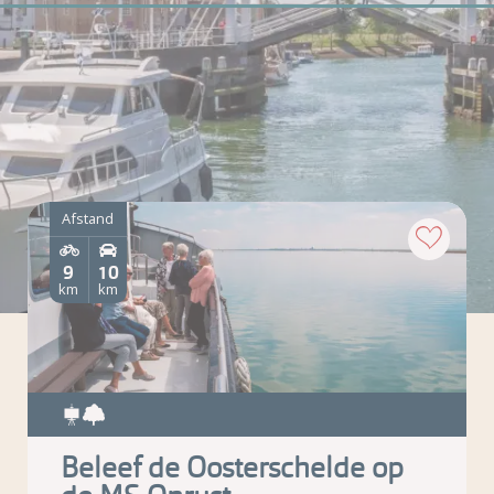
Afstand
9
10
km
km
Beleef de Oosterschelde op