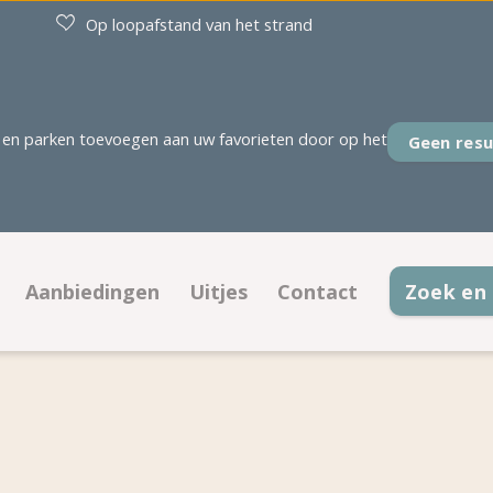
Op loopafstand van het strand
en parken toevoegen aan uw favorieten door op het
Geen resu
Aanbiedingen
Uitjes
Contact
Zoek en
rplaatsen
Aanbiedingen kampeerplaatsen
Contactinformatie
modaties
Aanbiedingen accommodaties
Openingstijden
 op plattegrond
Veelgestelde vragen