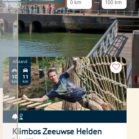
0 km
100 km
Afstand
10
11
km
km
Klimbos Zeeuwse Helden