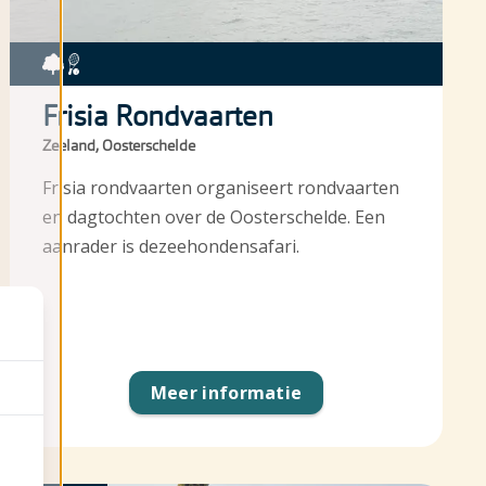
Frisia Rondvaarten
Zeeland, Oosterschelde
Frisia rondvaarten organiseert rondvaarten
en dagtochten over de Oosterschelde. Een
aanrader is dezeehondensafari.
Meer informatie