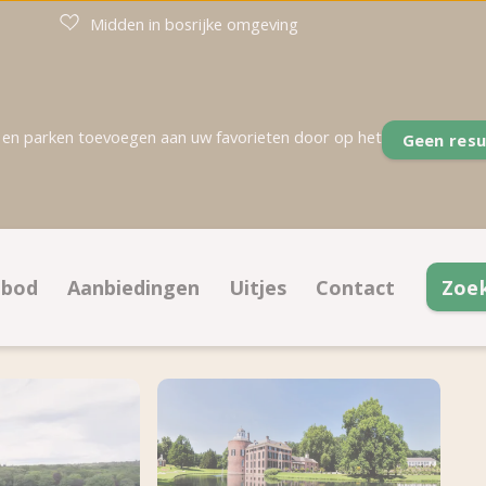
Midden in bosrijke omgeving
en parken toevoegen aan uw favorieten door op het
Geen resu
nbod
Aanbiedingen
Uitjes
Contact
Zoe
ampeerplaatsen
Aanbiedingen kampeerplaatsen
Contactinformatie
a
ccommodaties
Aanbiedingen accommodaties
Openingstijden
oeken op plattegrond
ACSI / BestDeal CampingCard
Veelgestelde vrag
e koop