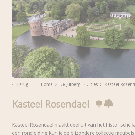
Beoordelingen
Brochure
Terug
Home
De Jutberg
Uitjes
Kasteel Rosend
Kasteel Rosendael
Kasteel Rosendael maakt deel uit van het historische 
een rondleiding kun je de bijzondere collectie meubels