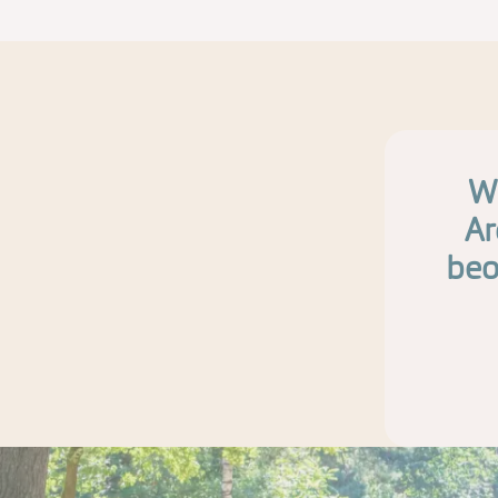
Wi
Ar
beo