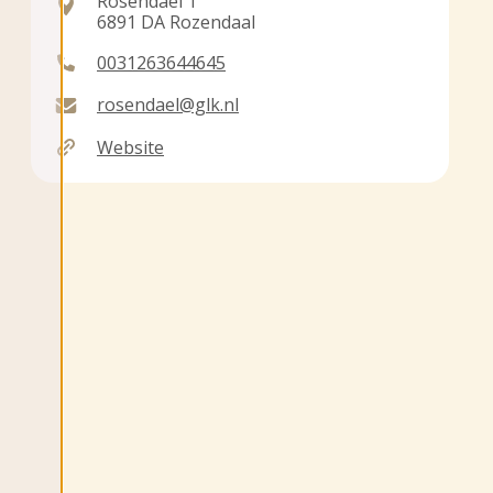
Rosendael 1
6891 DA Rozendaal
0031263644645
rosendael@glk.nl
Website