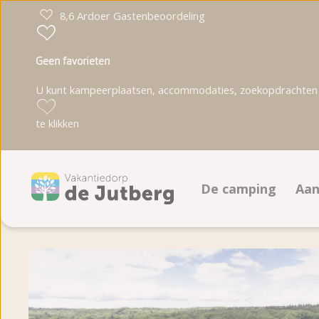
8,6 Ardoer Gastenbeoordeling
Geen favorieten
U kunt kampeerplaatsen, accommodaties, zoekopdrachten 
te klikken
De camping
Aa
Faciliteiten
K
Animatieprogramm
A
Plattegrond
B
Fotoalbum
T