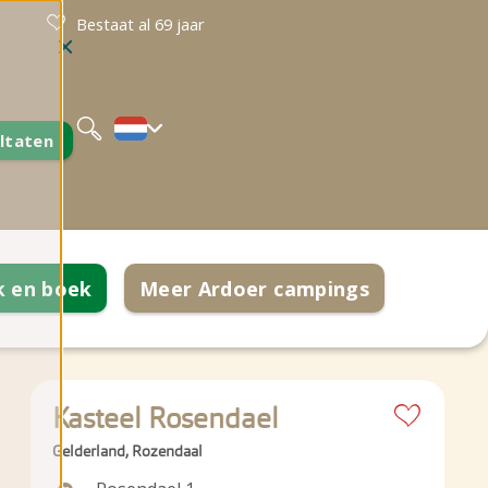
Bestaat al 69 jaar
Deutsch
English
ltaten
k en boek
Meer Ardoer campings
Kasteel Rosendael
en
Gelderland, Rozendaal