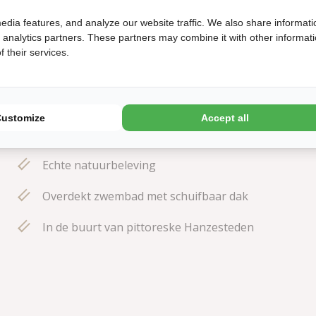
edia features, and analyze our website traffic. We also share informati
d analytics partners. These partners may combine it with other informat
 their services.
Aan de Veluwezoom, vlakbij de mooie Posbank
Customize
Accept all
Kindvriendelijk door verschillende speeltuinen
Echte natuurbeleving
Overdekt zwembad met schuifbaar dak
In de buurt van pittoreske Hanzesteden