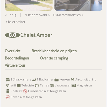
Terug
't Rheezerwold
huuraccommodaties
Chalet Amber
Meer foto's bekijken
8.0
Chalet Amber
Overzicht
Beschikbaarheid en prijzen
Beoordelingen
Over de camping
Virtuele tour
3 Slaapkamers
1 Badkamer
Keuken
Airconditioning
Wifi
Televisie
Terras
Vaatwasser
Magnetron
Koelkast
Huisdieren niet toegestaan
Roken niet toegestaan