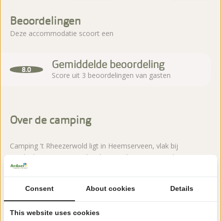
Beoordelingen
Deze accommodatie scoort een
Gemiddelde beoordeling
8.0
Score uit 3 beoordelingen van gasten
Over de camping
Camping 't Rheezerwold ligt in Heemserveen, vlak bij
Hardenberg in Overijssel, gelegen in het groen van het
Vechtdal. Een karakteristieke familiecamping met ruime
plaatsen en veel voorzieningen.
Consent
About cookies
Details
Lees meer
This website uses cookies