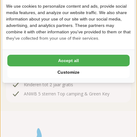
We use cookies to personalize content and ads, provide social
media features, and analyze our website traffic. We also share
Zeker boeken!
information about your use of our site with our social media,
advertising, and analytics partners. These partners may
Na het boeken heb je nog 24 uur bedenktijd om
combine it with other information you've provided to them or that
kosteloos te wijzigen of te annuleren.
they've collected from your use of their services.
Daarom boek je bij 't Rheezerwold
Accept all
8,9 Ardoer Gastenbeoordeling
Customize
24 uur bedenktijd
Kinderen tot 2 jaar gratis
ANWB 5 sterren Top camping & Green Key