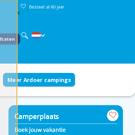
Bestaat al 60 jaar
Deutsch
English
Français
ltaten
Meer Ardoer campings
Camperplaats
Boek jouw vakantie