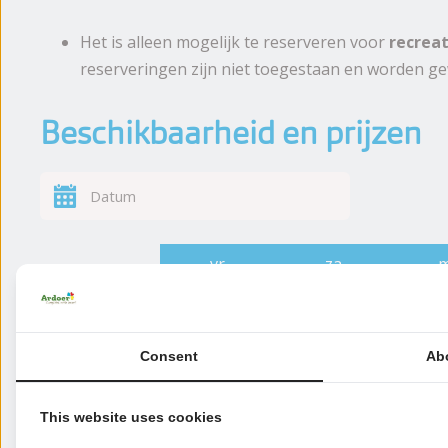
Het is alleen mogelijk te reserveren voor
recreat
reserveringen zijn niet toegestaan en worden g
Beschikbaarheid en prijzen
vr
za
7 aug
8 aug
10
€
87
1 nacht
2
Consent
Ab
2 nachten
This website uses cookies