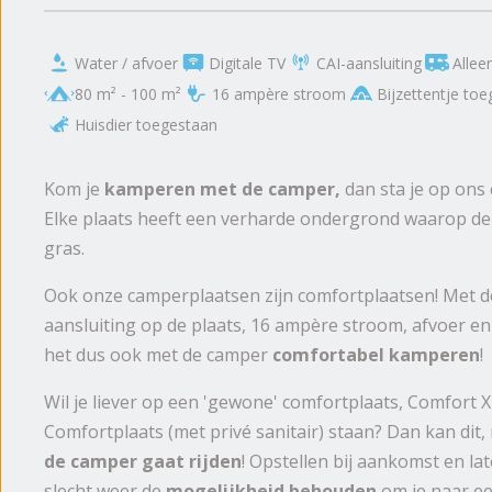
Water / afvoer
Digitale TV
CAI-aansluiting
Allee
80 m² - 100 m²
16 ampère stroom
Bijzettentje to
Huisdier toegestaan
Kom je
kamperen met de camper,
dan sta je op ons
Elke plaats heeft een verharde ondergrond waarop de 
gras.
Ook onze camperplaatsen zijn comfortplaatsen! Met de s
aansluiting op de plaats, 16 ampère stroom, afvoer en
het dus ook met de camper
comfortabel kamperen
!
Wil je liever op een 'gewone' comfortplaats, Comfort 
Comfortplaats (met privé sanitair) staan? Dan kan dit
de camper gaat rijden
! Opstellen bij aankomst en la
slecht weer de
mogelijkheid behouden
om je naar een