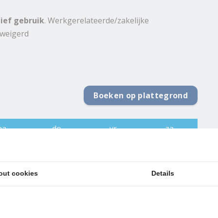
ief gebruik
. Werkgerelateerde/zakelijke
eweigerd
Boeken op plattegrond
ma
do
vr
za
 aug
13 aug
14 aug
15 aug
1
€
87
€
87
€
68
1
1
1
2
out cookies
Details
€
135
1
1
€
203