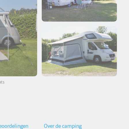
ats
Meer foto's bekijken
eoordelingen
Over de camping