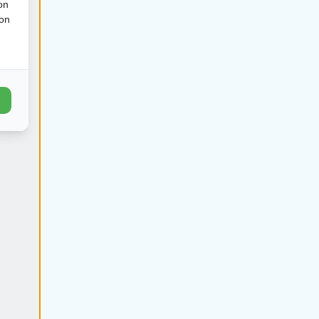
€
203
€
203
on
2
ion
€
271
€
271
€
271
€
251
1
3
€
339
€
319
€
299
1
3
€
386
€
366
€
346
1
3
€
434
€
414
€
394
1
3