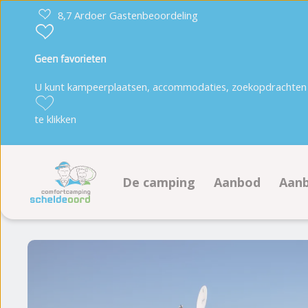
8,7 Ardoer Gastenbeoordeling
Geen favorieten
U kunt kampeerplaatsen, accommodaties, zoekopdrachten 
te klikken
De camping
Aanbod
Aanb
Faciliteiten
Kampeerplaats
Aa
Scheldo de Beer
Accommodaties
Aa
Animatieprogramma
Boeken op plat
Plattegrond
Te koop