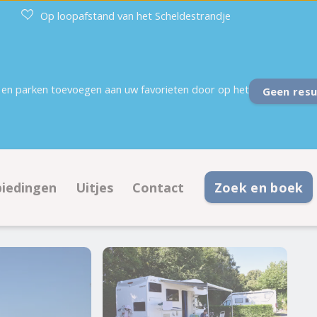
Op loopafstand van het Scheldestrandje
en parken toevoegen aan uw favorieten door op het
Geen resu
iedingen
Uitjes
Contact
Zoek en boek
en
nbiedingen kampeerplaatsen
Contactinformatie
nbiedingen accommodaties
Veelgestelde vragen
tegrond
Ontmoet het team