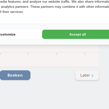
edia features, and analyze our website traffic. We also share informati
1
1
d analytics partners. These partners may combine it with other informat
 their services.
€
271
1
1
€
339
1
Customize
Accept all
Later
Boeken