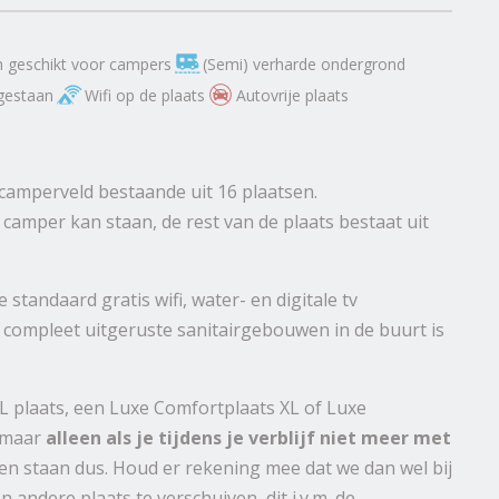
n geschikt voor campers
(Semi) verharde ondergrond
egestaan
Wifi op de plaats
Autovrije plaats
 camperveld bestaande uit 16 plaatsen.
camper kan staan, de rest van de plaats bestaat uit
tandaard gratis wifi, water- en digitale tv
 compleet uitgeruste sanitairgebouwen in de buurt is
XL plaats, een Luxe Comfortplaats XL of Luxe
, maar
alleen als je tijdens je verblijf niet meer met
ten staan dus. Houd er rekening mee dat we dan wel bij
 andere plaats te verschuiven, dit i.v.m. de