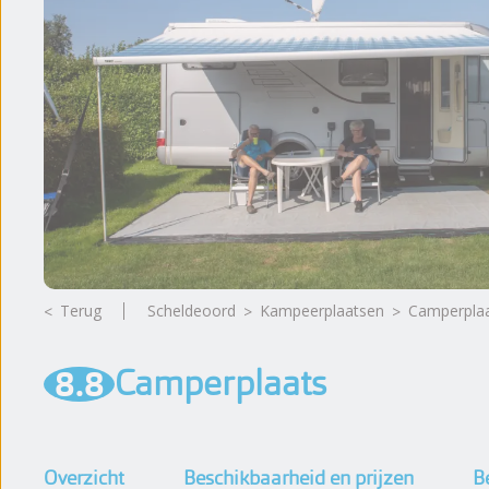
Ligging
Fotoalbum
Beoordelingen
Nieuws
Terug
Scheldeoord
kampeerplaatsen
Camperpla
8.8
Camperplaats
Overzicht
Beschikbaarheid en prijzen
B