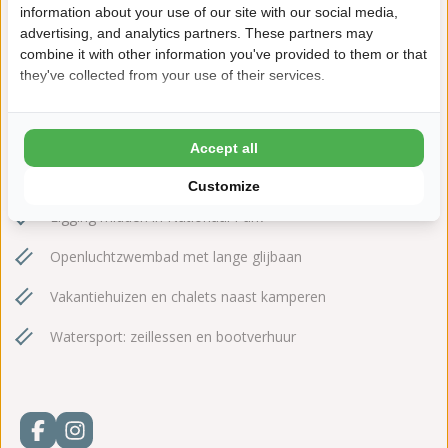
9264 TP Earnewâld
information about your use of our site with our social media,
advertising, and analytics partners. These partners may
+31(0)511539223
combine it with other information you've provided to them or that
they've collected from your use of their services.
itwiid@ardoer.com
Accept all
Direct aan het water
Customize
Ligging midden in Nationaal Park
Openluchtzwembad met lange glijbaan
Vakantiehuizen en chalets naast kamperen
Watersport: zeillessen en bootverhuur