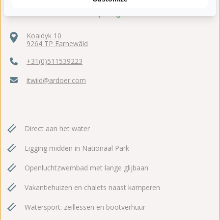
Koaidyk 10
9264 TP Earnewâld
+31(0)511539223
itwiid@ardoer.com
Direct aan het water
Ligging midden in Nationaal Park
Openluchtzwembad met lange glijbaan
Vakantiehuizen en chalets naast kamperen
Watersport: zeillessen en bootverhuur