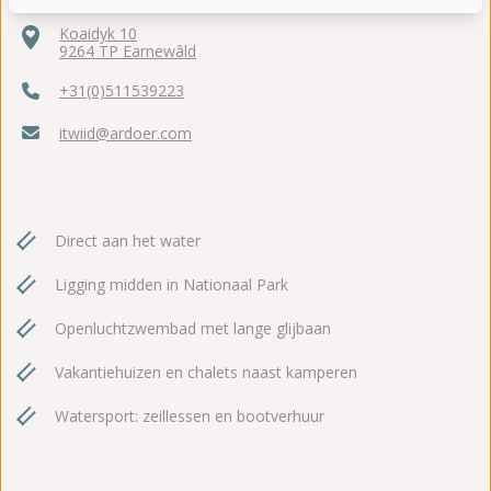
Koaidyk 10
9264 TP Earnewâld
+31(0)511539223
itwiid@ardoer.com
Direct aan het water
Ligging midden in Nationaal Park
Openluchtzwembad met lange glijbaan
Vakantiehuizen en chalets naast kamperen
Watersport: zeillessen en bootverhuur