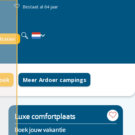
Bestaat al 64 jaar
Deutsch
English
Français
ltaten
boek
Meer Ardoer campings
Luxe comfortplaats
Boek jouw vakantie