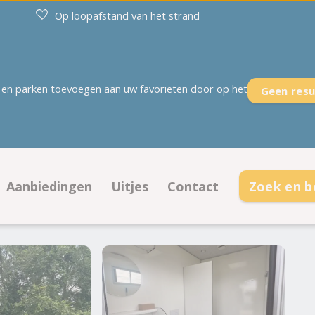
Op loopafstand van het strand
en parken toevoegen aan uw favorieten door op het
Geen resu
Aanbiedingen
Uitjes
Contact
Zoek en 
plaatsen
Aanbiedingen kampeerplaatsen
Contactinformatie
daties
Aanbiedingen accommodaties
Openingstijden
Veelgestelde vragen
Ontmoet het team