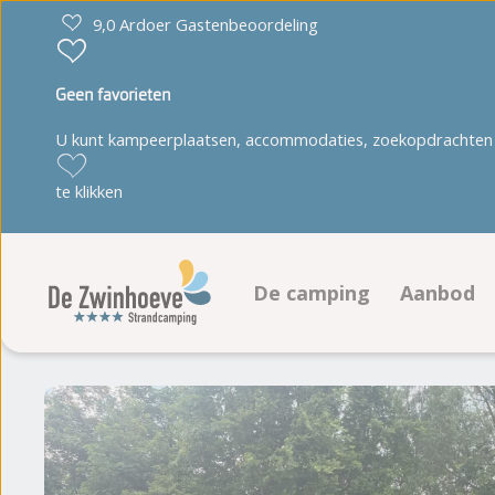
9,0 Ardoer Gastenbeoordeling
Geen favorieten
U kunt kampeerplaatsen, accommodaties, zoekopdrachten 
te klikken
De camping
Aanbod
Faciliteiten
Kampeer
Animatieprogramma
Accommo
Plattegrond
Fotoalbum