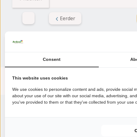
Eerder
Beoordelingen
Deze accommodatie scoort een
Consent
Ab
Gemiddelde beoorde
This website uses cookies
9.1
Score uit 100 beoordelingen van gast
We use cookies to personalize content and ads, provide social m
about your use of our site with our social media, advertising, an
you've provided to them or that they've collected from your use of
Over de camping