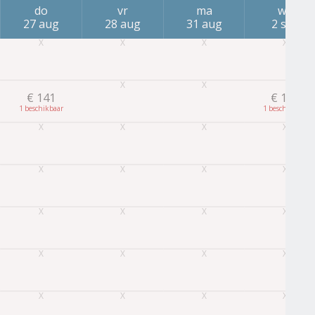
do
vr
ma
wo
27 aug
28 aug
31 aug
2 sep
€
141
€
113
1
1