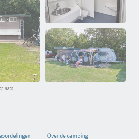
tplaats
Meer foto's en video's
bekijken
eoordelingen
Over de camping