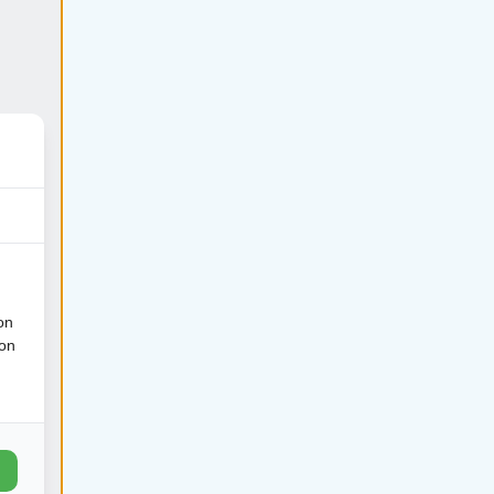
on
ion