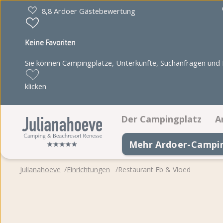
8,8 Ardoer Gästebewertung
Keine Favoriten
Sie können Campingplätze, Unterkünfte, Suchanfragen und Pa
klicken
Der Campingplatz
A
Mehr Ardoer-Campi
Einrichtungen
Animationsprogramm
Julianahoeve
Einrichtungen
Restaurant Eb & Vloed
Juultje & Freunde
Lageplan
Fotoalbum