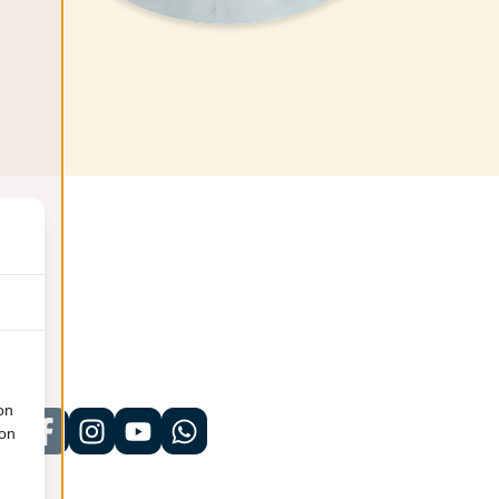
on
ion