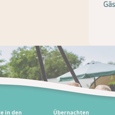
Gäs
e in den
Übernachten