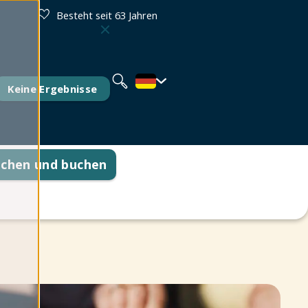
Besteht seit 63 Jahren
Nederlands
English
Français
Keine Ergebnisse
uchen und buchen
tionen
e Fragen