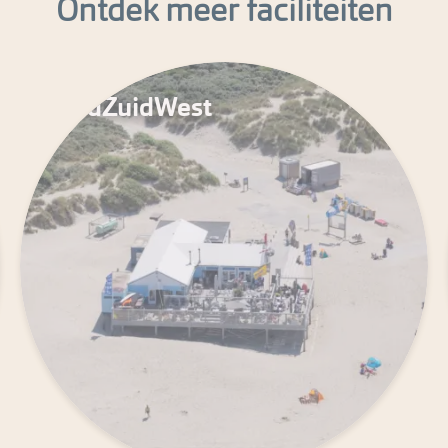
Ontdek meer faciliteiten
ZuidZuidWest