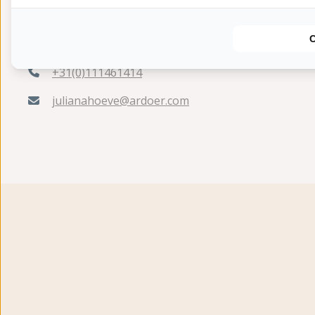
Hoogenboomlaan 42
4325 DM Renesse
+31(0)111461414
julianahoeve@ardoer.com