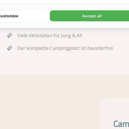
Umringt von schöner Natur
Customize
Accept all
Waaaahnsinnig viel Schwimmspaß!
Viele Aktivitäten für Jung & Alt
Der komplette Campingplatz ist haustierfrei
Camp