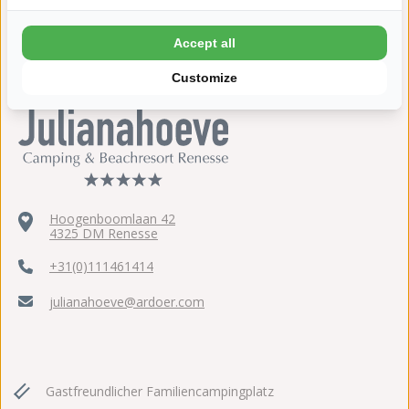
"Badespaß für alle!"
Accept all
Customize
Hoogenboomlaan 42
4325 DM Renesse
+31(0)111461414
julianahoeve@ardoer.com
Gastfreundlicher Familiencampingplatz