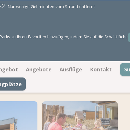
Nur wenige Gehminuten vom Strand entfernt
rks zu Ihren Favoriten hinzufügen, indem Sie auf die Schaltfläche
ngebot
Angebote
Ausflüge
Kontakt
S
ngplätze
Stellplätze
Angebote Stellplätze
Kontaktinforma
Unterkünfte
Angebote Unterkünfte
Öffnungszeiten
Buchen auf Lageplan
Häufig gestellt