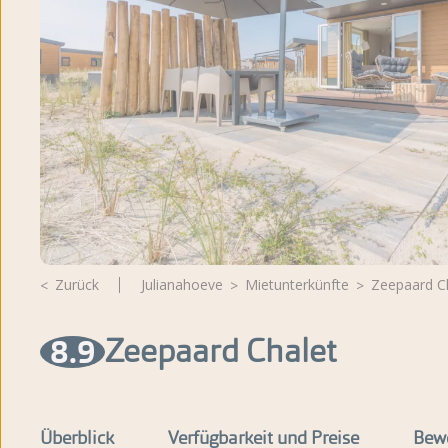
Bewertungen
Brochure
Zurück
Julianahoeve
Mietunterkünfte
Zeepaard C
8.9
Zeepaard Chalet
Überblick
Verfügbarkeit und Preise
Bew