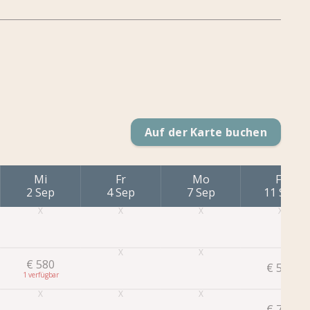
Auf der Karte buchen
Mi
Fr
Mo
Fr
2 Sep
4 Sep
7 Sep
11 Sep
€
580
€
556
1
€
784