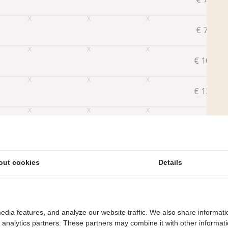
€
788
€
1017
€
1245
€
1473
Später
Buchen
out cookies
Details
edia features, and analyze our website traffic. We also share informati
d analytics partners. These partners may combine it with other informat