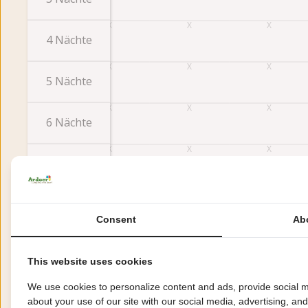
4 Nächte
5 Nächte
6 Nächte
7 Nächte
Früher
Consent
Ab
Bewertungen
This website uses cookies
Diese Unterkunft hat eine Bewertung von
We use cookies to personalize content and ads, provide social m
about your use of our site with our social media, advertising, an