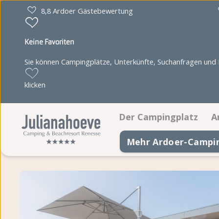
8,8 Ardoer Gästebewertung
Keine Favoriten
Sie können Campingplätze, Unterkünfte, Suchanfragen und Pa
klicken
Der Campingplatz
A
Mehr Ardoer-Campi
Einrichtungen
Animationsprogramm
Juultje & Freunde
Lageplan
Fotoalbum