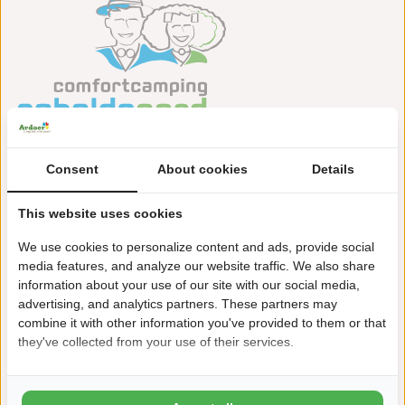
Landingsweg 1
4435 NR Baarland
Consent
About cookies
Details
+31(0)113639900
This website uses cookies
scheldeoord@ardoer.com
We use cookies to personalize content and ads, provide social
media features, and analyze our website traffic. We also share
information about your use of our site with our social media,
advertising, and analytics partners. These partners may
Ruhige Lage direkt am Deich
combine it with other information you've provided to them or that
they've collected from your use of their services.
Scheldesträndchen mit Strandbrasserie De Landing direkt
neben dem Camping