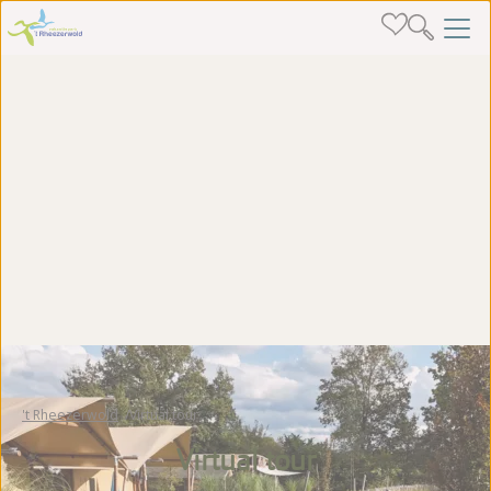
't Rheezerwold
Virtual tour
Virtual tour