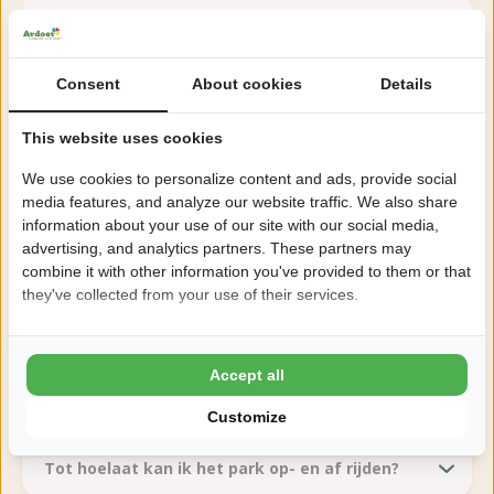
Welke leuke steden en dorpen vind ik in de
omgeving van de camping?
Consent
About cookies
Details
Welke attracties zijn er in de omgeving?
This website uses cookies
Ligt de camping in de buurt van het strand?
We use cookies to personalize content and ads, provide social
media features, and analyze our website traffic. We also share
information about your use of our site with our social media,
Kunnen familie/vrienden een bezoekje brengen
advertising, and analytics partners. These partners may
aan de camping?
combine it with other information you've provided to them or that
they've collected from your use of their services.
Hoe ver is het naar het centrum van Renesse?
Accept all
Installations et horaires d'ouverture
Customize
Tot hoelaat kan ik het park op- en af rijden?