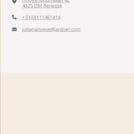
Hoogenboomlaan 42
4325 DM Renesse
+31(0)111461414
julianahoeve@ardoer.com