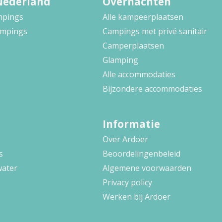
Nederland
Overnachten
ampings
Alle kampeerplaatsen
ampings
Campings met privé sanitair
Camperplaatsen
Glamping
Alle accommodaties
Bijzondere accommodaties
Informatie
Over Ardoer
s
Beoordelingenbeleid
water
Algemene voorwaarden
Privacy policy
Werken bij Ardoer