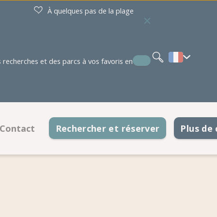
À quelques pas de la plage
Nederlands
Deutsch
English
recherches et des parcs à vos favoris en
Contact
Rechercher et réserver
Plus de
ements
Coordonnées
ements
Heures d'ouverture
r sur le plan
Foire aux questions