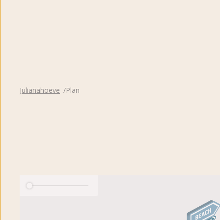
Album photo
Appréciations des hôtes
Julianahoeve
Plan