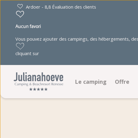
Ardoer - 8,8 Évaluation des clients
Aucun favori
Vous pouvez ajouter des campings, des hébergements, des 
cliquant sur
Le camping
Offre
Installations
Emplac
Programme d'animation
Héberg
Juultje & ses amis
Réserve
Plan