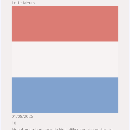
Lotte Meurs
01/08/2026
10
Ideaal zwembad voor de kids, dijksuites zijn perfect in