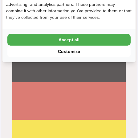
advertising, and analytics partners. These partners may
unserer Sicht sollte der Campingplatz hier deutlich mehr
combine it with other information you've provided to them or that
Verantwortung übernehmen und Maßnahmen ergreifen,
they've collected from your use of their services.
bevor es zu weiteren schweren Unfällen kommt. Die
Sicherheit aller Gäste – insbesondere der Kinder – sollte
oberste Priorität haben.
Accept all
Junge Familie aus Deutschland
Customize