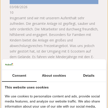
03/08/2026
10
Insgesamt sind wir mit unserem Aufenthalt sehr
zufrieden. Die gesamte Anlage ist gepflegt, sauber und
sehr ordentlich. Die Mitarbeiter sind durchweg freundlich,
hilfsbereit und engagiert. Besonders für Familien mit
Kindern bietet die Anlage ein großes und
abwechslungsreiches Freizeitangebot. Was uns jedoch
sehr gestört hat, ist der Umgang mit E-Scootern auf
dem Gelände. Es fahren viele Minderjährige mit den E-
Scootern und halten sich dabei offensichtlich nicht an
das Tempolimit. Wir mussten mehrfach beobachten, wie
Kinder rücksichtslos und viel zu schnell über das Gelände
Consent
About cookies
Details
fuhren. Besonders erschreckend war ein Vorfall, bei dem
ein kleines Mädchen auf einem Fahrrad von einem E-
This website uses cookies
Scooter mit hoher Geschwindigkeit angefahren wurde
und sich dabei schwer verletzte. Für die Zukunft
We use cookies to personalize content and ads, provide social
wünschen wir uns, dass das Tempolimit von 5 km/h
media features, and analyze our website traffic. We also share
konsequent eingehalten und streng kontrolliert wird. Aus
information about your use of our site with our social media,