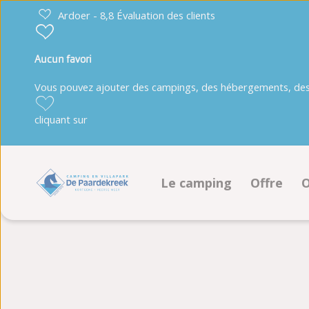
Ardoer - 8,8 Évaluation des clients
Aucun favori
Vous pouvez ajouter des campings, des hébergements, des 
cliquant sur
Le camping
Offre
O
Installations
Emplace
Programme d'animation
Héberge
Plan
Réserver
Album photo