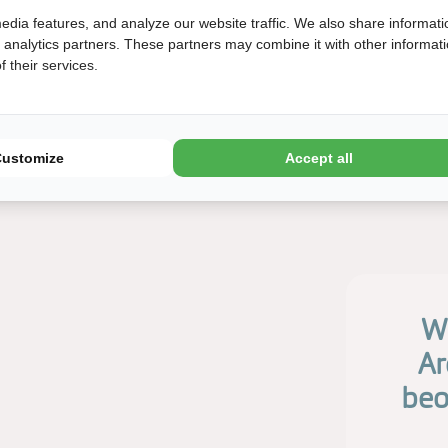
edia features, and analyze our website traffic. We also share informati
Équipe d'animation les jours fériés et les
d analytics partners. These partners may combine it with other informat
vacances scolaires
 their services.
Offre importante en location et en camping
Customize
Accept all
Wi
Ar
beo