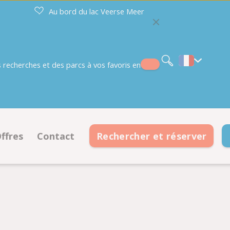
Au bord du lac Veerse Meer
Nederlands
Deutsch
English
recherches et des parcs à vos favoris en
ffres
Contact
Rechercher et réserver
ments
Offres emplacements
Coordonnées
ments
Offres hébergements
Horaires d'ouverture
 sur le plan
Foire aux questions