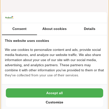
À +/- 2 km de la plage et de Domburg
Consent
About cookies
Details
Piscine avec rapides
This website uses cookies
Terrain de jeu couvert Zwierelantijn
We use cookies to personalize content and ads, provide social
Maison de bain avec Wellness
media features, and analyze our website traffic. We also share
information about your use of our site with our social media,
Aire de jeux aquatique aventureuse
advertising, and analytics partners. These partners may
combine it with other information you've provided to them or that
they've collected from your use of their services.
Accept all
conditions générales
Customize