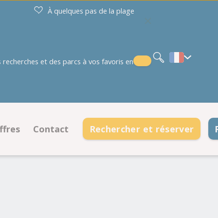
À quelques pas de la plage
Nederlands
Deutsch
English
recherches et des parcs à vos favoris en
ffres
Contact
Rechercher et réserver
ments
Offres emplacements
Coordonnées
ments
Offres hébergements
Horaires d'ouverture
Foire aux questions
Rencontrez l'équipe