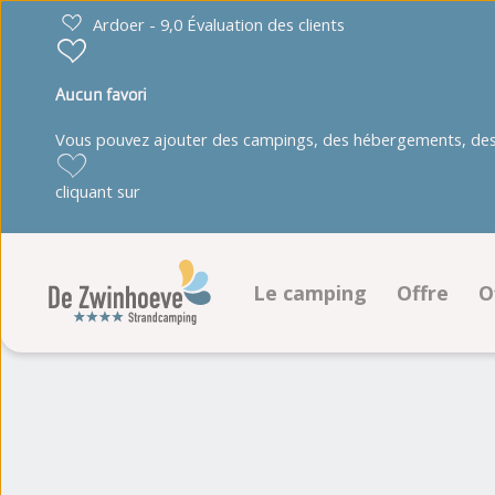
Ardoer - 9,0 Évaluation des clients
Aucun favori
Vous pouvez ajouter des campings, des hébergements, des 
cliquant sur
Le camping
Offre
O
Installations
Emplace
Programme d'animation
Héberge
Plan
Album photo