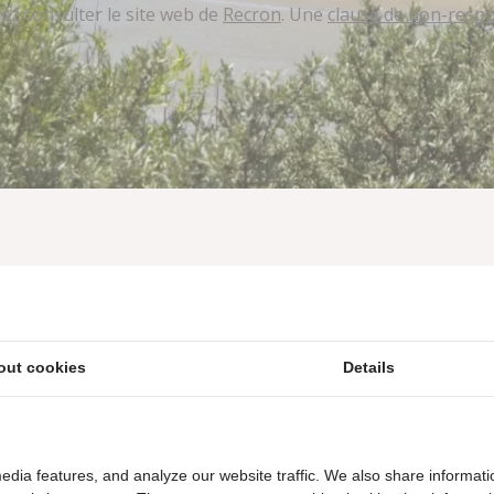
lez consulter le site web de
Recron
. Une
clause de non-respo
Merveilleuses vacances à la plage
Situation unique près du 'Zwin'
out cookies
Details
Vacances pour promeneurs et cyclistes
Les chiens sont bien sûr les bienvenus
edia features, and analyze our website traffic. We also share informati
Brasserie accueillante 'de Zwinhoeve' avec