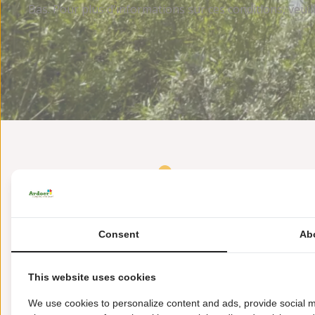
Bas. Pour plus d'informations sur ces conditions, veuil
Consent
Ab
Duinweg 1
4525 LX Retranchement
This website uses cookies
+31(0)117392120
We use cookies to personalize content and ads, provide social m