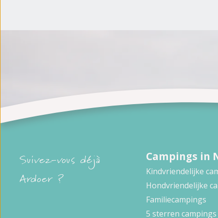
Campings in 
Suivez-vous déjà
Kindvriendelijke c
Ardoer ?
Hondvriendelijke c
Familiecampings
5 sterren campings