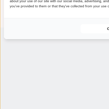
about your use of our site with our social media, advertising, an
zwinhoeve@ardoer.com
you've provided to them or that they've collected from your use of