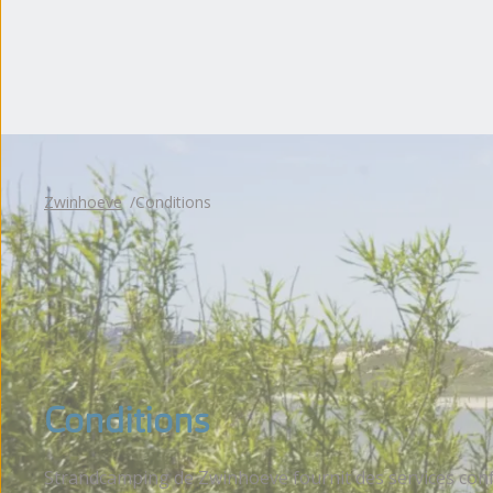
Appréciations des hôtes
Zwinhoeve
Conditions
Conditions
Strandcamping de Zwinhoeve fournit des services conf