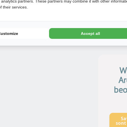
d analytics partners. These partners may combine it with other informat
terrasse
 their services.
Customize
Accept all
Wi
Ar
beo
Sa
sont