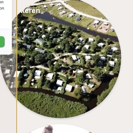
on
Parkeren
ion