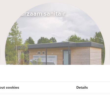
Duurzaam sanitair
out cookies
Details