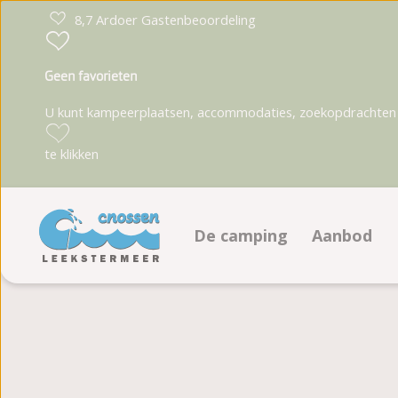
8,7 Ardoer Gastenbeoordeling
Geen favorieten
U kunt kampeerplaatsen, accommodaties, zoekopdrachten 
te klikken
De camping
Aanbod
Faciliteiten
Kampeerp
Zeil-en windsurfschool
Accommod
Animatieprogramma
Ligging