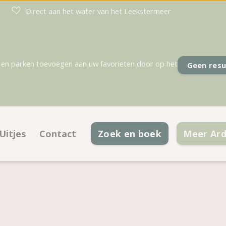
Direct aan het water van het Leekstermeer
en parken toevoegen aan uw favorieten door op het
Geen resu
Uitjes
Contact
Zoek en boek
Meer Ard
laatsen
Contactinformatie
aties
Veelgestelde vragen