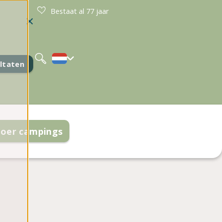
Bestaat al 77 jaar
Deutsch
English
ltaten
oer campings