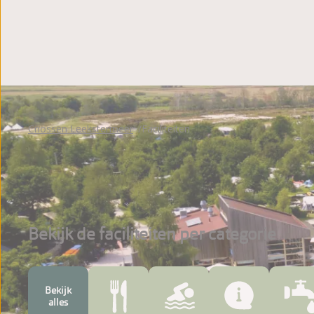
Plattegrond
Fotoalbum
Beoordelingen
Brochure
Cnossen Leekstermeer
Faciliteiten
Bekijk de faciliteiten per categorie
Bekijk
alles