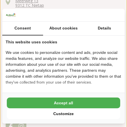
Meerweg 13
9312 TC Nietap
+31 (0) 594 512073
cnossenleekstermeer@ardoer.com
Consent
About cookies
Details
This website uses cookies
We use cookies to personalize content and ads, provide social
In waterrijk natuurgebied De Onlanden
media features, and analyze our website traffic. We also share
information about your use of our site with our social media,
Restaurant met terras aan het Leekstermeer
advertising, and analytics partners. These partners may
combine it with other information you've provided to them or that
Bootverhuur, zeilschool en windsurfschool
they've collected from your use of their services.
Privé kampeerplaatsen aan het water
Centraal in Noord-Nederland
Accept all
Customize