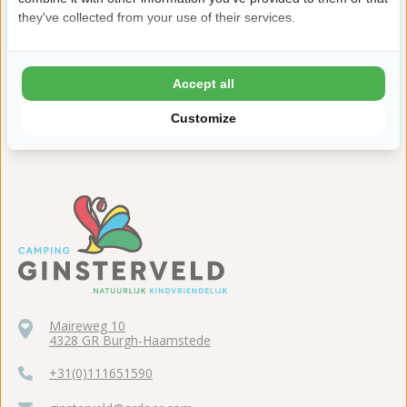
8,7 Ardoer Gastenbeoordeling
they've collected from your use of their services.
24 uur bedenktijd
Kinderen tot 2 jaar gratis
Accept all
ANWB 5 sterren Top Camping
Customize
Maireweg 10
4328 GR Burgh-Haamstede
+31(0)111651590