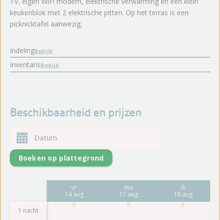
TV, eigen WiFi modem, elektrische verwarming en een klein
keukenblok met 2 elektrische pitten. Op het terras is een
picknicktafel aanwezig.
Indeling
Bekijk
Inventaris
Bekijk
Beschikbaarheid en prijzen
Boeken op plattegrond
ma
vr
ma
di
10 aug
14 aug
17 aug
18 aug
1 nacht