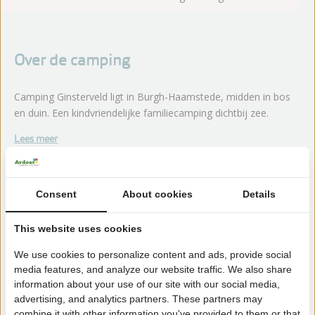
Over de camping
Camping Ginsterveld ligt in Burgh-Haamstede, midden in bos
en duin. Een kindvriendelijke familiecamping dichtbij zee.
Lees meer
Consent
About cookies
Details
Zeker boeken!
This website uses cookies
Na het boeken heb je nog 24 uur bedenktijd om
kosteloos te wijzigen of te annuleren.
We use cookies to personalize content and ads, provide social
media features, and analyze our website traffic. We also share
information about your use of our site with our social media,
Daarom boek je bij Ginsterveld
advertising, and analytics partners. These partners may
combine it with other information you've provided to them or that