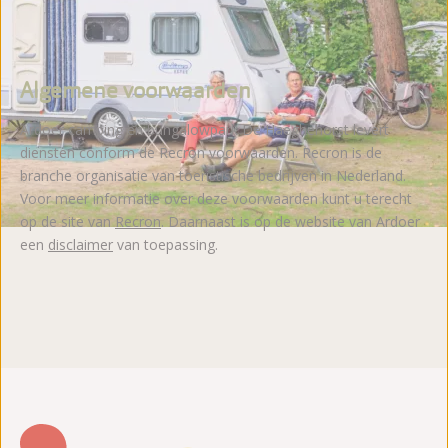
Algemene voorwaarden
Ardoer camping en bungalowpark De Haeghehorst levert
diensten conform de Recron voorwaarden. Recron is de
branche organisatie van toeristische bedrijven in Nederland.
Voor meer informatie over deze voorwaarden kunt u terecht
op de site van
Recron
. Daarnaast is op de website van Ardoer
een
disclaimer
van toepassing.