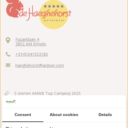
Fazantlaan 4
3852 AM Ermelo
+31(0)341553185
haeghehorst@ardoer.com
5 sterren ANWB Top Camping 2025
Van rustieke tent tot luxe wellnessbungalow en glamping
Consent
About cookies
Details
Overdekt zwembad met (klein) kinderbad en glijbaan (45
m)