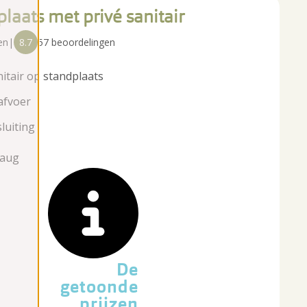
laats met privé sanitair
en
|
8.7
57 beoordelingen
nitair op standplaats
afvoer
luiting
 aug
De
getoonde
prijzen