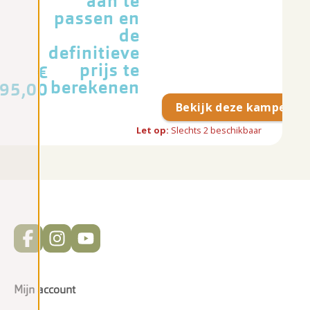
aan te
passen en
de
definitieve
prijs te
€
berekenen
95,00
Bekijk deze kampeerpl
Let op:
Slechts
2
beschikbaar
Mijn account