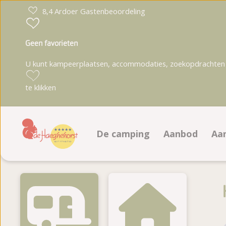
8,4 Ardoer Gastenbeoordeling
Geen favorieten
U kunt kampeerplaatsen, accommodaties, zoekopdrachten 
te klikken
De camping
Aanbod
Aa
Faciliteiten
Kampeerplaa
A
Animatieprogramma
Accommodati
A
Plattegrond
Boeken op pl
Fotoalbum
Te koop