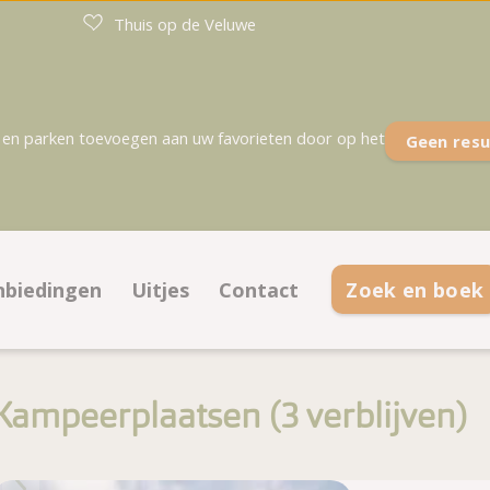
Thuis op de Veluwe
en parken toevoegen aan uw favorieten door op het
Geen resu
nbiedingen
Uitjes
Contact
Zoek en boek
tsen
anbiedingen kampeerplaatsen
Contactinformatie
es
anbiedingen accommodaties
Veelgestelde vragen
Kampeerplaatsen (
verblijven
)
attegrond