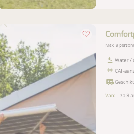
Comfort
Max. 8 person
Water / 
CAI-aans
Geschik
Van:
za 8 