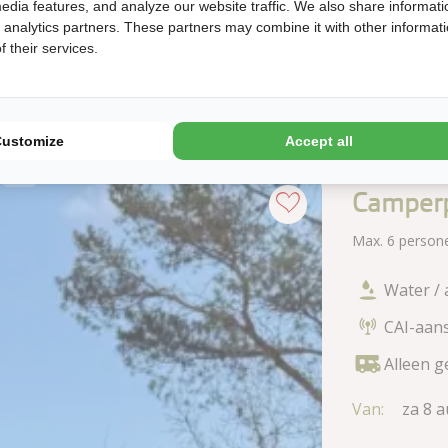
edia features, and analyze our website traffic. We also share informati
Tot:
di
d analytics partners. These partners may combine it with other informat
1
11
 their services.
aug
Customize
Accept all
Camperp
Max. 6 person
Water / 
CAI-aans
Alleen g
Van:
za 8 