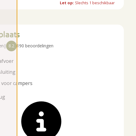
Let op:
Slechts
1
beschikbaar
plaats
en
|
8.2
190 beoordelingen
afvoer
luiting
t voor campers
aug