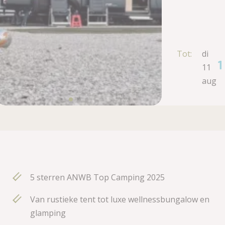
Tot:
di
1
11
aug
5 sterren ANWB Top Camping 2025
Van rustieke tent tot luxe wellnessbungalow en
glamping