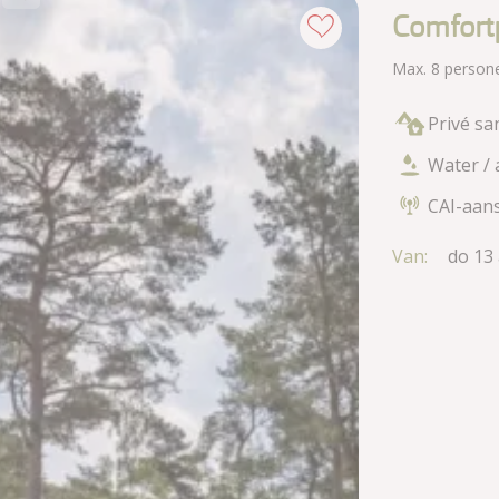
Comfortp
Max. 8 person
Privé sa
Water / 
CAI-aans
Van:
do 13