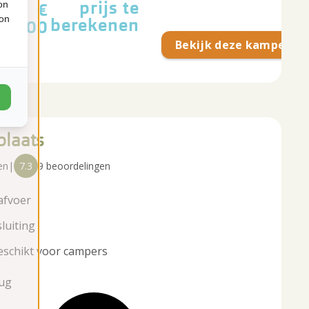
prijs te
on
€
ion
berekenen
95,00
Bekijk deze kampeerpl
laats
en
|
7.3
9 beoordelingen
afvoer
luiting
eschikt voor campers
aug