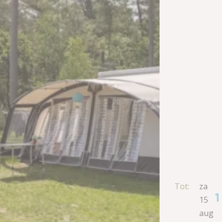
Tot:
za
1
15
aug