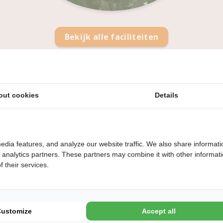
Bekijk alle faciliteiten
out cookies
Details
Ligging in het Land van Peel en Maas
edia features, and analyze our website traffic. We also share informati
Roeivijver
d analytics partners. These partners may combine it with other informat
 their services.
Restaurant met uitgebreide menukaart
Binnenbad met glijbaan en buitenzwembad
Dierenpark en airtrampoline
Customize
Accept all