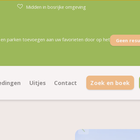
Midden in bosrijke omgeving
en parken toevoegen aan uw favorieten door op het
Geen resu
edingen
Uitjes
Contact
Zoek en boek
n
iedingen kampeerplaatsen
Contactinformatie
iedingen accommodaties
Openingstijden
egrond
Veelgestelde vragen