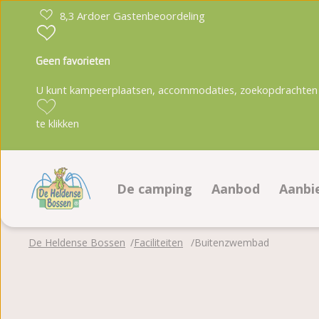
8,3 Ardoer Gastenbeoordeling
Geen favorieten
U kunt kampeerplaatsen, accommodaties, zoekopdrachten 
te klikken
De camping
Aanbod
Aanbi
Faciliteiten
Kampeerplaatse
Aanb
De Heldense Bossen
Faciliteiten
Buitenzwembad
Animatieprogramma
Accommodaties
Aanb
Plattegrond
Boeken op platt
Fotoalbum